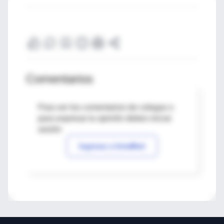
Comentarios
Para ver los comentarios de colegas o
para expresar tu opinión debes iniciar
sesión
Ingresar a IntraMed