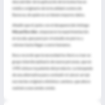
descubridor de la aplicación de la toxina fue un
médico originario de la localidad costera de
Baracoa, de quien no se tienen mayores datos.
Añadió que él, junto con el desaparecido biólogo
Misael Bordier
, empezaron la experimentación
en escala, que pasó por el estudio en perros y
ratones hasta llegar a seres humanos.
Bory recordó que la necesidad los llevó a crear un
grupo interdisciplinario de nueve personas, que en
1995 obtuvo la patente del producto. La búsqueda
de una alternativa para combatir el cáncer arrojó
ese núcleo original a distintos caminos, que ahora
vuelven a una senda común.