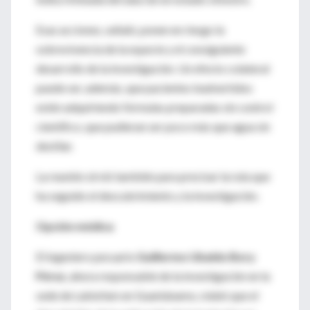
Esas acciones, señaló, ponen en riesgo la
sobrevivencia de la especie y el consiguiente
desarrollo de la investigación. Un efecto colateral
puede ser, además, que pacientes inadvertidos
estén adquiriendo fórmulas preparadas sin control
científico, que pudieran ser poco más que agua sin
destilar.
La reunión sirvió también para precisar la ruta que
ha seguido el descubrimiento y la investigación.
Opción médica
El ingeniero pecuario
Guillermo Ubaldo Bory
Pérez
, ahora responsable de la investigación en la
sede de Labiofam en Guantánamo, relató que el