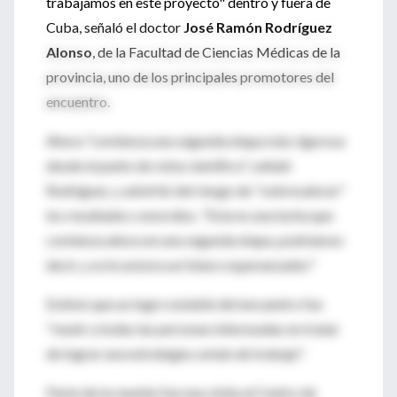
trabajamos en este proyecto" dentro y fuera de
Cuba, señaló el doctor
José Ramón Rodríguez
Alonso
, de la Facultad de Ciencias Médicas de la
provincia, uno de los principales promotores del
encuentro.
Ahora "comienza una segunda etapa más rigurosa
desde el punto de vista científico", señaló
Rodríguez, y advirtió del riesgo de "sobrevalorar"
los resultados conocidos. "Esta es una lucha que
comienza ahora en una segunda etapa, podríamos
decir, y se le avizora un futuro esperanzador."
Estimó que un logro notable del encuentro fue
"reunir a todas las personas interesadas en tratar
de lograr una estrategia común de trabajo".
Parte de la reunión fue una visita al Centro de