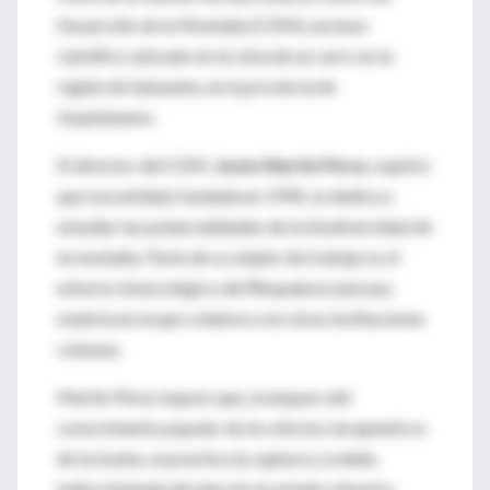
Desarrollo de la Montaña (CDM), enclave
científico ubicado en la cima de un cerro en la
región de Sabaneta, en la provincia de
Guantánamo.
El director del CDM,
Jesús Martín Pérez
, explicó
que esa entidad, fundada en 1994, se dedica a
estudiar las potencialidades de la biodiversidad de
la montaña. Parte de su objeto de trabajo es el
entorno bioecológico del Rhopalurus junceus,
materia en la que colabora con otras instituciones
cubanas.
Martín Pérez expuso que, al amparo del
conocimiento popular de los efectos terapéuticos
de la toxina, se practica la captura y ordeña
indiscriminada del alacrán en estado silvestre.