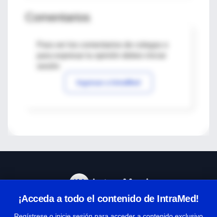
Comentarios
Para ver los comentarios de colegas o
para expresar tu opinión debes iniciar
sesión
Ingresar a IntraMed
¡Acceda a todo el contenido de IntraMed!
Centro de Ayuda
Regístrese o inicie sesión para acceder a contenido exclusivo