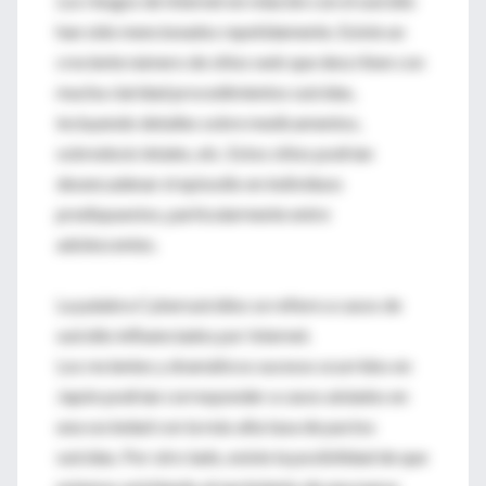
Los riesgos de Internet en relación con el suicidio
han sido mencionados repetidamente. Existe un
creciente número de sitios web que describen con
mucha claridad procedimientos suicidas,
incluyendo detalles sobre medicamentos,
sobredosis letales, etc. Estos sitios podrían
desencadenar el episodio en individuos
predispuestos, particularmente entre
adolescentes.
La palabra Cybersuicidios se refiere a casos de
suicidio influenciados por Internet.
Los recientes y dramáticos sucesos ocurridos en
Japón podrían corresponder a casos aislados en
una sociedad con la más alta tasa de pactos
suicidas. Por otro lado, existe la posibilidad de que