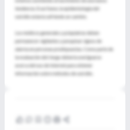
estemos asistiendo al nacimiento de una nueva
tendencia. Si así fuese, la epidemiología del
suicidio estaría sufriendo un cambio.
Los médicos generales y psiquiatras deben
permanecer vigilantes y pesquisar signos de
alarma en personas predispuestas. Como parte de
la evaluación del riesgo debería averiguarse
acerca del uso de Internet para obtener
información sobre métodos de suicidio.