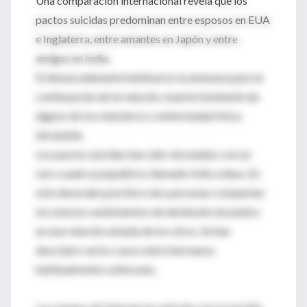
Una comparación internacional revela que los
pactos suicidas predominan entre esposos en EUA
e Inglaterra, entre amantes en Japón y entre
amigos en India.
El desencadenante habitual es la amenaza para la
continuación de la relación, muerte inminente de
alguno de los miembros o enfermedad física
intratable.
Los pactos suicidas han sido vinculados con un
raro cuadro psiquiátrico llamado folie a deux. En
este desorden psicótico dos personas comparten
los mismos sentimientos de desilusión envueltos
en una relación aislada de los otros. Se han
descripto varios casos entre hermanos
habitualmente solterones.