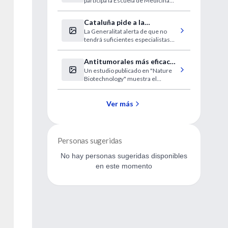
participa la Escuela de Medicina
adecuado
del Deporte de la Universidad de
Barcelona.
Cataluña pide a la
La Generalitat alerta de que no
desesperada médicos
tendrá suficientes especialistas
extranjeros sin homologar
este verano.
Antitumorales más eficaces
Un estudio publicado en "Nature
y con menos efectos
Biotechnology" muestra el
secundarios
desarrollo de nuevos anticuerpos
conjugados que permiten avanzar
en el tratamiento del cáncer.
Ver más
Personas sugeridas
No hay personas sugeridas disponibles
en este momento