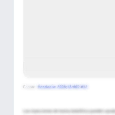
Fuente
:
Headache 2008;48:900-913
Las inyecciones de toxina botulínica pueden ayuda