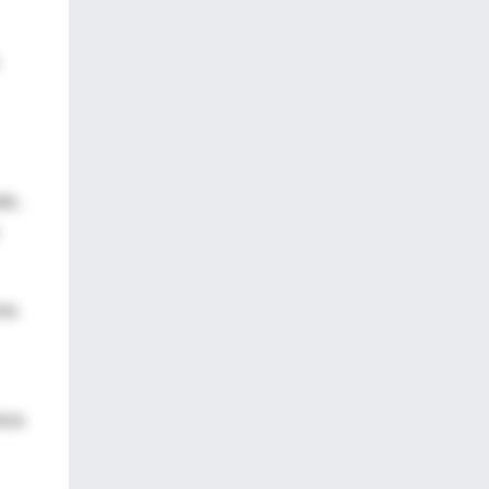
do,
ems
beza