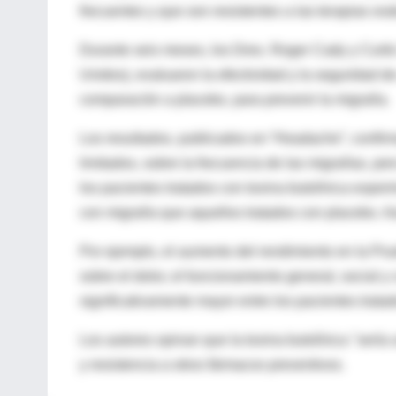
frecuentes y que son resistentes a las terapias ora
Durante seis meses, los Dres. Roger Cady y Curti
Unidos), evaluaron la efectividad y la seguridad de
comparación a placebo, para prevenir la migraña.
Los resultados, publicados en “Headache”, confirma
limitados, sobre la frecuencia de las migrañas, pe
los pacientes tratados con toxina butolínica exp
con migraña que aquellos tratados con placebo. As
Por ejemplo, el aumento del rendimiento en la Pr
sobre el dolor, el funcionamiento general, social y c
significativamente mayor entre los pacientes trata
Los autores opinan que la toxina butolínica "sería 
y resistencia a otros fármacos preventivos.