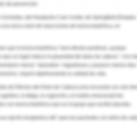
les de prevención.
s Schreiber, del Headache Care Center, de Springfield (Estados
 una única serie de inyecciones de toxina butolínica, en
n que la toxina butolínica "tuvo efectos positivos, aunque
ro que no logró reducir la gravedad del dolor de cabeza". Con to
erimentaron menos "episodios" migrañosos y pasaron menos días
imismo, mejoró objetivamente la calidad de vida.
ueba de Efectos del Dolor de Cabeza (una encuesta con seis ít
ognitivo, la fatiga, la cognición y el estrés emocional) fue
dos con toxina butolínica que en el grupo que recibió placebo.
una opción terapéutica útil" para los pacientes con dolor de ca