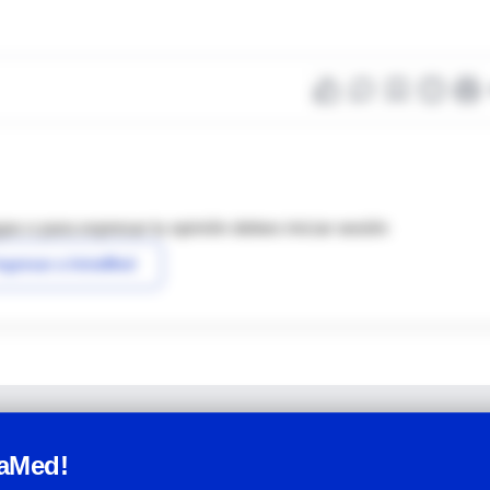
as o para expresar tu opinión debes iniciar sesión
ngresar a IntraMed
raMed!