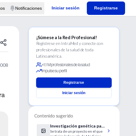
Iniciar sesión
Registrarse
tos
Notificaciones
¡Súmese a la Red Profesional!
Regístrese en IntraMed y conecte con
profesionales de la salud de toda
Latinoamérica.
2008
+1.1 M profesionales de la salud
Impulse su perfil
Registrarse
Iniciar sesión
ra
Contenido sugerido
Investigación genética para
Se trata de un proyecto en el que
conocer el deporte más