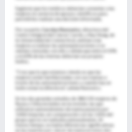
Sugieren que los médicos deberían comentar a las
mujeres la carencia de apoyos científicos para
permitirles realizar una decisión informada.
Por su parte,
Carolyn Runowicz
, directora del
Centro Integral del Cáncer Carole, y Ray Neag, de
la Universidad de Connecticut, animan a las
mujeres a realizar las autoexploraciones si se
sienten cómodas con ello y señala que entre el 50%
y el 60% de las mismas detectan sus propios
bultos.
"Creo que lo que estamos viendo es que las
mujeres están familiarizadas con sus mamas a
través de las autoexploraciones y cuando hay un
bulto notan la diferencia", señala Runowicz.
En los dos grandes estudios de 388.535 mujeres de
Rusia y China incluidos en la revisión, las que
utilizaron autoexámenes de mama pasaron por
3.406 biopsias, en comparación con las 1.856 del
grupo que no se realizaba autoexámenes. Al
mismo tiempo, no había diferencias significativas
en las muertes por cáncer de mama en estos dos