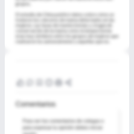
grupos.
El estudio de China publicó datos sobre cómo se
trataron los cánceres de mama detectados en las
mujeres. Las tasas de mastectomías y cirugía de
conservación de la mama como la lumpectomía
eran muy similares entre los grupos de mujeres que
realizaron los autoexámenes y aquellas que no.
Comentarios
Para ver los comentarios de colegas o
para expresar tu opinión debes iniciar