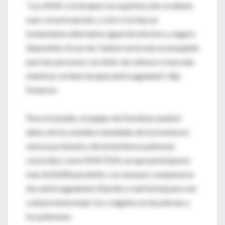
"Los AINE o la terapia con aspirina solo se deben
usar con precaución, y solo si no hay un
tratamiento alternativo igual de efectivo y seguro
disponible. El uso de Tylenol sería más aconsejable
para las personas con dolor de cabeza o muscular
mientras reciben terapia anticoagulante", dijo
Fonarow.
Para el estudio, el equipo de Davidson analizó
datos de los estudios mundiales de la trombosis
venosa profunda y del embolismo pulmonar
conocidos como EINSTEIN, en que participaron
más de 8,000 pacientes. Los ensayos compararon
dos anticoagulantes (Xarelto y warfarina) para ver
cuál prevenía mejor los coágulos en las piernas y
los pulmones.