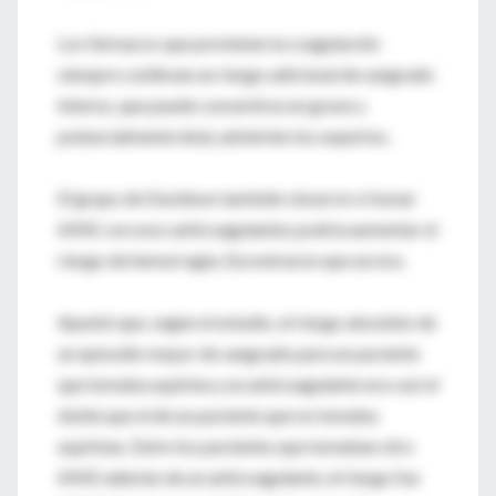
Los fármacos que previenen la coagulación
siempre conllevan un riesgo adicional de sangrado
interno, que puede convertirse en grave y
potencialmente letal, advierten los expertos.
El grupo de Davidson también observó si tomar
AINE con esos anticoagulantes podría aumentar el
riesgo de hemorragia. Encontraron que así era.
Apuntó que, según el estudio, el riesgo absoluto de
un episodio mayor de sangrado para un paciente
que tomaba aspirina y un anticoagulante era casi el
doble que el de un paciente que no tomaba
aspirinas. Entre los pacientes que tomaban otro
AINE además de un anticoagulante, el riesgo fue