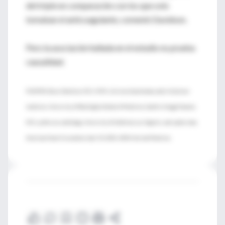
del triple en comparación con los que solo
tomaban el anticoagulante, comentó Davidson.
Pero la asociación hallada en el estudio no prueba
causalidad.
FUENTES: Bruce Davidson, M.D., M.P.H., division of pulmonary and critical care
medicine, University of Washington School of Medicine, Seattle; Gregg Fonarow,
M.D., professor, cardiology, University of California, Los Angeles, and spokesman,
American Heart Association; April 14, 2014, JAMA Internal Medicine.