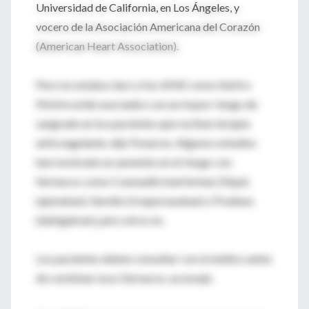
Universidad de California, en Los Ángeles, y
vocero de la Asociación Americana del Corazón
(American Heart Association).
Pero no estaba claro si los AINE como Advil o
Motrin están asociados con un mayor riesgo de
sangrado en los pacientes que reciben terapia
anticoagulante, dijo Fonarow. Algunos estudios
han mostrado un aumento en el riesgo con
fármacos como Coumadin (warfarina), Eliquis
(apixaban), Xarelto (rivaporaxaban) o Pradaxa
(dabigatran), pero otros no.
Los pacientes deben consultar con el médico antes
de combinar esos fármacos, aconsejó.