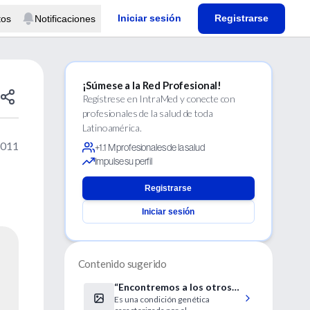
Iniciar sesión
Registrarse
tos
Notificaciones
¡Súmese a la Red Profesional!
Regístrese en IntraMed y conecte con
profesionales de la salud de toda
Latinoamérica.
2011
+1.1 M profesionales de la salud
Impulse su perfil
Registrarse
Iniciar sesión
Contenido sugerido
“Encontremos a los otros
Es una condición genética
150”