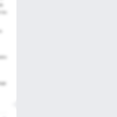
de
 los
os
ntre
baje