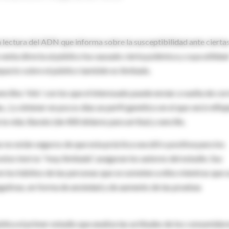
a lectura del ADN que informa sobre la susceptibilidad ante cierta
venta directa al público ha causado cierta polémica y cuya utilida
mpacto sobre el público también es limitado.
cillos 'kits' con los que el interesado puede enviar a vuelta de co
...) y obtener en pocos días un perfil genético en el que verá refle
la vida. Barato (de 400 dólares para arriba) y sencillo.
 no están seguros de que esta práctica sea útil o positiva para los
tos test es "muy limitada", aseguran los autores del estudio. Sus
los hábitos de las personas que se someten a ellos mientras que 
gativas, en forma de ansiedad y de aumento de las pruebas
blica el primer estudio que analiza las actitudes de los consumidor