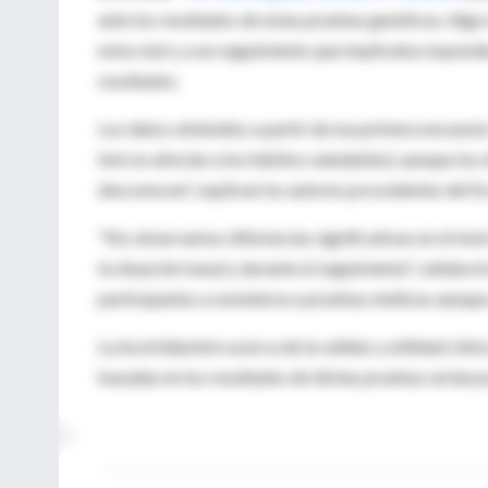
ante los resultados de estas pruebas genéticas. Al
estos test y a un seguimiento que implicaba responde
resultados.
Los datos obtenidos a partir de esa primera encuesta
test no afectan a los hábitos saludables), aunque los
desconocen", explican los autores procedentes del Sc
"No observamos diferencias significativas en el nivel 
la situación basal y durante el seguimiento", señala e
participantes a someterse a pruebas médicas aunque s
La incertidumbre acerca de la validez y utilidad clíni
basadas en los resultados de dichas pruebas serían p