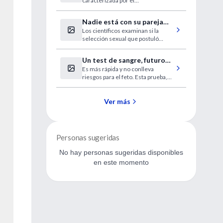
caracterizada por el
envejecimiento prematuro en los
niños.
Nadie está con su pareja
Los científicos examinan si la
ideal
selección sexual que postuló
Darwin rige la evolución.
Un test de sangre, futuro
Es más rápida y no conlleva
sustituto de la
riesgos para el feto. Esta prueba,
amniocentesis
de momento, sólo detecta
síndrome de Down.
Ver más
Personas sugeridas
No hay personas sugeridas disponibles
en este momento