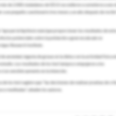
go más de 2.000 ciudadanos de EEUU accedieron a someterse a uno 
r a un pequeño cuestionario tres meses y un año después de recibir
 "apoyan la hipótesis nula (que proporcionar los resultados de est
 efectos potenciales sobre la población a gran escala aún se
ripps Research Institute.
de ansiedad, ingesta de grasas en la dieta o en la actividad física e
l estudio. Los resultados de los test tampoco empujaron a los
í un sensible aumento en la intención.
ca de los test sugiere que "las decisiones de realizar pruebas de cri
oco meditadas", añaden los autores.