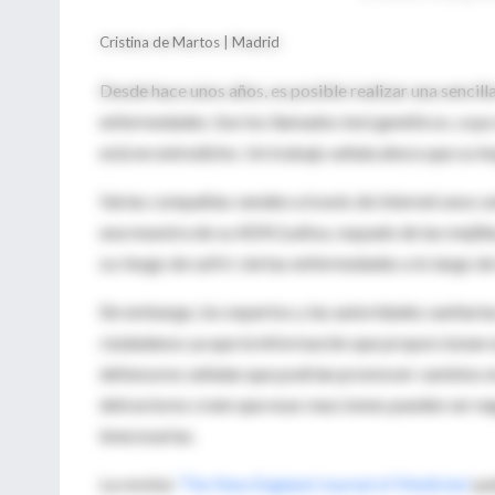
Cristina de Martos | Madrid
Desde hace unos años, es posible realizar una sencill
enfermedades. Son los llamados test genéticos, cuya 
está en entredicho. Un trabajo señala ahora que su i
Varias compañías venden a través de Internet unos sen
una muestra de su ADN (saliva, raspado de las mejillas
su riesgo de sufrir ciertas enfermedades a lo largo de 
Sin embargo, los expertos y las autoridades sanitarias
ciudadanos ya que la información que proporcionan es
defensores señalan que podrían promover cambios en 
detractores creen que esas reacciones pueden ser ne
innecesarias.
La revista
'The New England Journal of Medicine'
pu