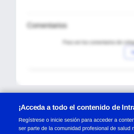
Comentarios
Para ver los comentarios de coleg
I
¡Acceda a todo el contenido de Int
Regístrese o inicie sesión para acceder a conten
ser parte de la comunidad profesional de salud 
Centro de Ayuda