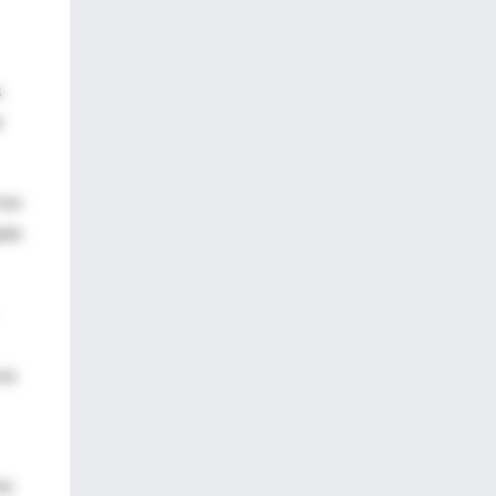
s
d
rreo
jado
sus
es