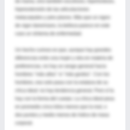
de mama, sino también escoliosis, hiperlordosis,
hiperextensión de las articulaciones
metacarpales y pies planos. Más que un signo
de vigor darwiniano, la belleza parece en este
caso un síntoma de enfermedad.
Un hecho curioso es que, aunque hay grandes
diferencias entre una mujer y otra en materia de
preferencias, no hay un sesgo general hacia
hombres "más altos" ni "más gordos". Con los
hombres, eso solo pasa con la estatura de su
chica ideal: no hay tendencia general. Pero sí la
hay con la forma del cuerpo. La chica ideal pesa
en promedio cinco kilos menos que la real, o
dos puntos y medio menos de índice de masa
corporal.