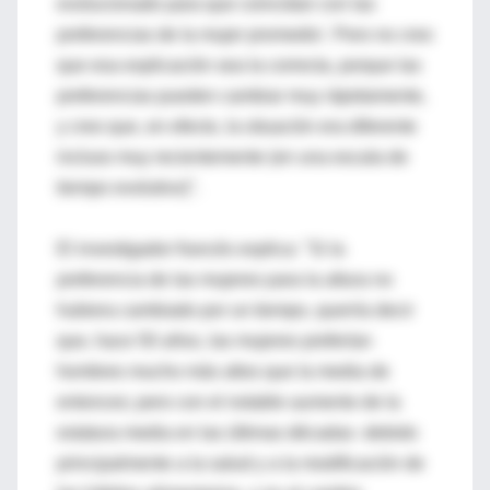
evolucionado para que coincidan con las
preferencias de la mujer promedio'. Pero no creo
que esa explicación sea la correcta, porque las
preferencias pueden cambiar muy rápidamente,
y creo que, en efecto, la situación era diferente
incluso muy recientemente (en una escala de
tiempo evolutivo)".
El investigador francés explica: "Si la
preferencia de las mujeres para la altura no
hubiera cambiado por un tiempo, querría decir
que, hace 50 años, las mujeres preferían
hombres mucho más altos que la media de
entonces; pero con el notable aumento de la
estatura media en las últimas décadas -debido
principalmente a la salud y a la modificación de