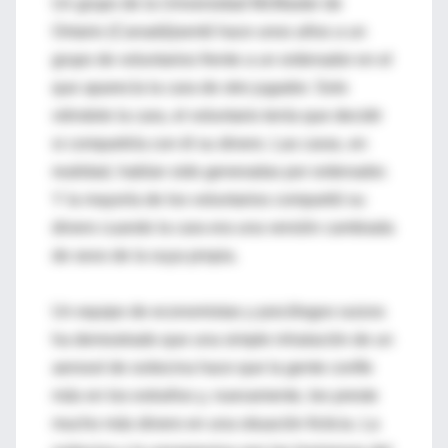
Un grupo de la Universidad McMaster de
Ontario (Canadá)sentó hace unos años a un
grupo de voluntarios frente a un ordenador en el
que aparecía la cara de otro jugador. Solo
viéndole la cara, el voluntario tenía que decidir
si compartiría con él su dinero. Las caras, en
realidad, habían sido generadas por ordenador.
Y la mayoría de los voluntarios compartió su
dinero cuando la cara era una versión cambiada
de sexo de la suya propia.
Un equipo de economistas y psicólogos suizos
ha demostrado que una simple inhalación de un
aerosol de oxitocina hace que la gente confíe
más en los extraños y, nuevamente, les preste
mucho más dinero en una situación ficticia. La