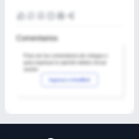
Comentarios
Para ver los comentarios de colegas o
para expresar tu opinión debes iniciar
sesión
Ingresar a IntraMed