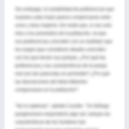
Sin embargo, la variabilidad de preferencias que
muestra cada mujer parece compensarse entre
unas y otras mujeres. De modo que, si uno solo
mira a los promedios de la población, ve que
sus preferencias coinciden con su realidad: que
los rasgos que consideran ideales coinciden
con los que tienen sus parejas. ¿Por qué las
preferencias y las características de la pareja
real son tan parecidas en promedio? ¿Por qué
las desviaciones del ideal deberían
compensarse en la población?
"No lo sabemos", admite Courtiol. "Un biólogo
panglossiano respondería algo así: 'porque las
características de los hombres han