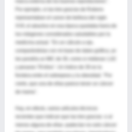
marca externa de los buenos reproductores".
Por ejemplo, si las tres gracias de Rubens
representaban el canon de belleza del siglo
XVII, el atractivo en esa época quedaba fuera de
los márgenes considerados saludables por la
medicina actual. "En un cálculo a ojo,
comparándolas con mi base de datos gráfica, yo
les pondría un IMC de 30, como si midieran 1,62
y pesaran 78 kilos". Un índice de 30 es la
frontera entre el sobrepeso y la obesidad. "Por
cierto, que una de ellas parece tener un cáncer
de mama".
Hay, en efecto, varios artículos técnicos
recientes que indican que las tres gracias -o al
menos alguna de ellas- padecían no solo cáncer