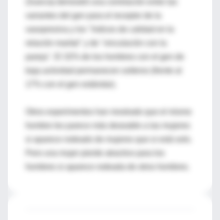
(Suecia) demostró una correlación entre las
variantes del gen para el receptor de la
vasopresina y los "índices de calidad en la
relación marital" y de "vinculación con la
pareja". El 32% de los hombres con el gen de
baja actividad permanecen solteros (frente al
17% con el gen estándar).
Otros experimentos han mostrado que el mismo
hombre les parece más deseable a las mujeres
si aparece rodeado de mujeres que si está solo.
Pero una mujer pierde atractivo para los
hombres si aparece rodeada de otros hombres.