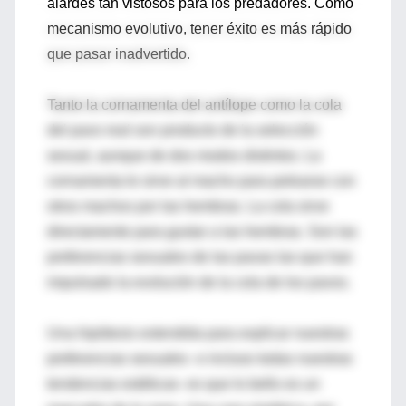
alardes tan vistosos para los predadores. Como
mecanismo evolutivo, tener éxito es más rápido
que pasar inadvertido.
Tanto la cornamenta del antílope como la cola
del pavo real son producto de la selección
sexual, aunque de dos modos distintos. La
cornamenta le sirve al macho para pelearse con
otros machos por las hembras. La cola sirve
directamente para gustar a las hembras. Son las
preferencias sexuales de las pavas las que han
impulsado la evolución de la cola de los pavos.
Una hipótesis extendida para explicar nuestras
preferencias sexuales -o incluso todas nuestras
tendencias estéticas- es que lo bello es un