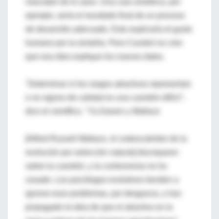
marcador de lo sano. Una cara simétrica, por
ejemplo, sería el resultado final de un proceso
de desarrollo adecuado. Esto explicaría el gusto
humano por la simetría. Pero Courtiol no cree
que esa idea explique los nuevos datos.
"Determinar si los rasgos atractivos representan
o no signos de calidad es una cuestión difícil",
dice el científico. "Ya Darwin y Wallace
[Alfred Russell Wallace, el codescubridor de la
evolución por selección natural] discreparon
sobre la cuestión, y la controversia no ha
cesado. Los psicólogos evolutivos tienden a
ignorar esos problemas, por desgracia, y han
propagado la idea de que el atractivo es la