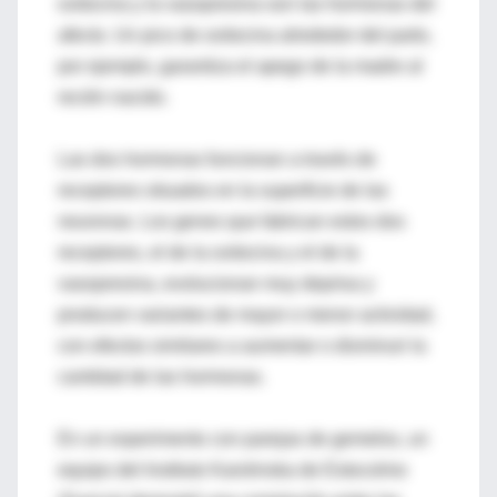
oxitocina y la vasopresina son las hormonas del
afecto. Un pico de oxitocina alrededor del parto,
por ejemplo, garantiza el apego de la madre al
recién nacido.
Las dos hormonas funcionan a través de
receptores situados en la superficie de las
neuronas. Los genes que fabrican estos dos
receptores, el de la oxitocina y el de la
vasopresina, evolucionan muy deprisa y
producen variantes de mayor o menor actividad,
con efectos similares a aumentar o disminuir la
cantidad de las hormonas.
En un experimento con parejas de gemelos, un
equipo del Instituto Karolinska de Estocolmo