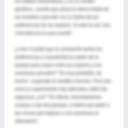
los hábitos alimentarios, y no al cambio
genético-, resulta que ahora la altura media de
los hombres coincide con la media de las
preferencias de las mujeres. Si esto es así, esa
coincidencia es pura suerte".
¿Cree Courtiol que la correlación (entre las
preferencias y características reales de la
pareja) sería mayor entre las mujeres y sus
aventuras sexuales? "Es muy probable, de
hecho", responde el científico francés. Pero ese
sería un experimento más delicado y difícil de
organizar, ¿no? "En efecto; necesitaríamos
analizar a las dos parejas, y habría que pedir a
las chicas que trajeran a sus aventuras al
laboratorio".