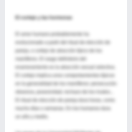
El cortejo y las hormonas
El amor humano probablemente ha
evolucionado a partir del ritual de elección de
pareja, o cortejo de atracción típico de los
mamíferos. El rasgo definitorio del
enamoramiento es la atracción sexual selectiva.
El cortejo implica unos comportamientos típicos
en la generalidad de los mamíferos: persecución
obsesiva, posesividad, rechazo de los rivales...
El ritual de elección de pareja dura horas, como
mucho días o semanas. En los humanos dura
un año y medio.