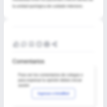
la unidad quirúrgica de cuidado intensivo.
Comentarios
Para ver los comentarios de colegas o
para expresar tu opinión debes iniciar
sesión
Ingresar a IntraMed