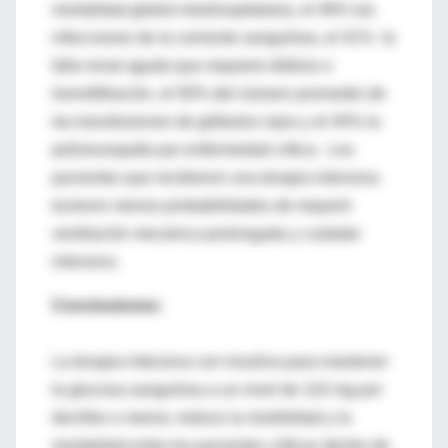
mortalidad global intrahospitalaria, el 46% las
infecciones de la corriente sanguínea, el 41% la
falla renal aguda que requiere diálisis o
hemofiltración, el 50% del número promedio de
las transfusiones de glóbulos rojos y el 44% la
polineuropatía por enfermedad crítica. Los
pacientes que recibieron una terapia intensiva
tuvieron menos probabilidades de requerir
ventilación mecánica prolongada y cuidado
intensivo.
Conclusiones:
La terapia intensiva con insulina para mantener
la glucosa sanguínea a un nivel de 110 mg por
decilitro o menor, reduce la morbilidad y la
mortalidad entre los pacientes críticos dentro de