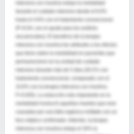
intensiva con insulina redujo la mortalidad
durante el cuidado intensivo desde el 8.0%
hasta el 4.6% con el tratamiento convencional
(P<0.04, con el ajuste para los análisis
secuenciales). El beneficio de la terapia
intensiva con insulina fue atribuido a los efectos
que tiene sobre la mortalidad en pacientes que
permanecieron en la unidad de cuidado
intensivo durante más de 5 días (20.2% con
tratamiento convencional, comparado con el
10.6% con la terapia intensiva con insulina;
P=0.005). La reducción más importante en la
mortalidad involucró aquellas muertes que eran
causadas por una falla orgánica múltiple con un
foco séptico confirmado. Además, la terapia
intensiva con insulina redujo el 34% la