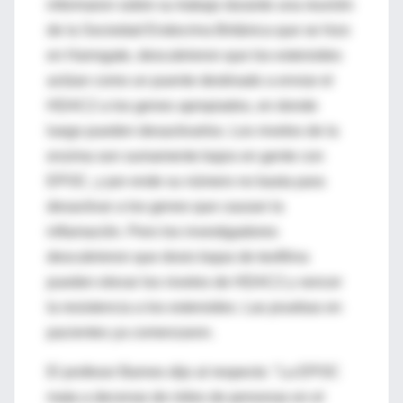
informaron sobre su trabajo durante una reunión
de la Sociedad Endocrina Británica que se hizo
en Harrogate, descubrieron que los esteroides
actúan como un puente destinado a enviar el
HDAC2 a los genes apropiados, en donde
luego pueden desactivarlos. Los niveles de la
enzima son sumamente bajos en gente con
EPOC, y por ende su número no basta para
desactivar a los genes que causan la
inflamación. Pero los investigadores
descubrieron que dosis bajas de teofilina
pueden elevar los niveles de HDAC2 y vencer
la resistencia a los esteroides. Las pruebas en
pacientes ya comenzaron.
El profesor Barnes dijo al respecto: "La EPOC
mata a decenas de miles de personas en el