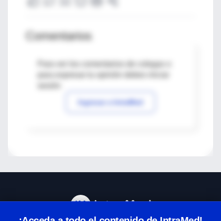
Comentarios
Para ver los comentarios de colegas o
para expresar tu opinión debes iniciar
sesión
Ingresar a IntraMed
¡Acceda a todo el contenido de IntraMed!