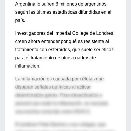
Argentina lo sufren 3 millones de argentinos,
según las últimas estadísticas difundidas en el
país.
Investigadores del Imperial College de Londres
creen ahora entender por qué es resistente al
tratamiento con esteroides, que suele ser eficaz
para el tratamiento de otros cuadros de
inflamación.
La inflamación es causada por células que
disparan señales químicas al activar
determinados genes. Para desactivarlos y
prevenir por ende la inflamación, se necesita
una enzima conocida como HDAC2.
El profesor Peter Barnes y sus colegas, que