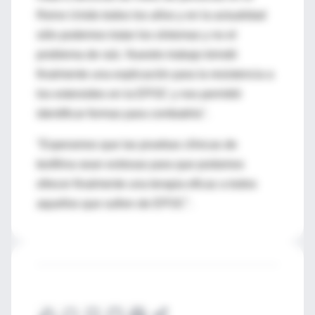
Reino Unido todos los años y en la actualidad
sólo podemos tratar los síntomas y no el
problema de raíz. Nuestro trabajo brindó
finalmente una explicación para la resistencia a
los esteroides en la EPOC y nos permitió
identificar formas para combatirla".
"Esperamos que las pruebas clínicas de
teofilina sean exitosas para que podamos
ofrecer finalmente una terapia eficaz a todos
aquellos que sufren de EPOC".