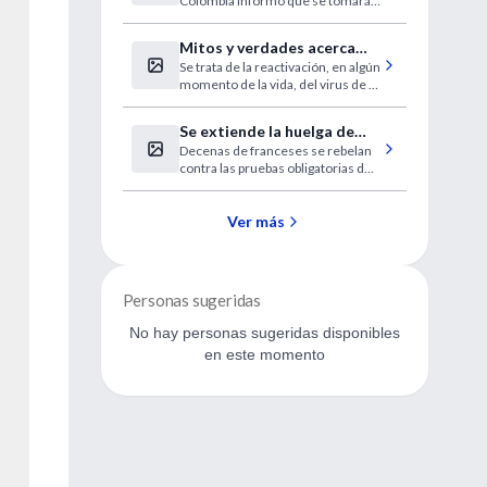
Colombia informó que se tomarán
medidas para garantizar que los
sectores más vulnerables tengan
Mitos y verdades acerca
acceso a este servicio.
Se trata de la reactivación, en algún
del Herpes Zoster o
momento de la vida, del virus de la
"culebrilla"
varicela que no es eliminado del
organismo después de padecer la
Se extiende la huelga de
eruptiva.
Decenas de franceses se rebelan
saliva
contra las pruebas obligatorias de
ADN.
Ver más
Personas sugeridas
No hay personas sugeridas disponibles
en este momento