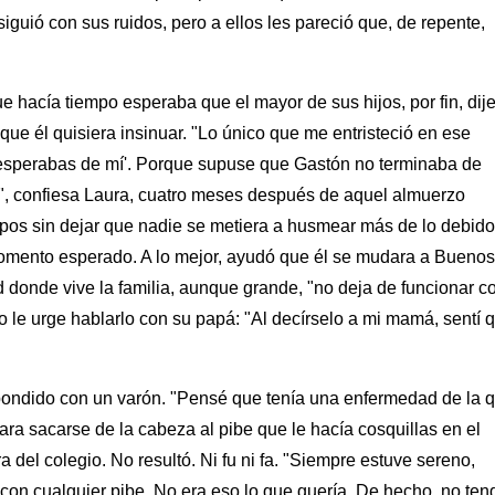
iguió con sus ruidos, pero a ellos les pareció que, de repente,
hacía tiempo esperaba que el mayor de sus hijos, por fin, dij
que él quisiera insinuar. "Lo único que me entristeció en ese
 esperabas de mí'. Porque supuse que Gastón no terminaba de
", confiesa Laura, cuatro meses después de aquel almuerzo
pos sin dejar que nadie se metiera a husmear más de lo debido
momento esperado. A lo mejor, ayudó que él se mudara a Buenos
ad donde vive la familia, aunque grande, "no deja de funcionar 
o le urge hablarlo con su papá: "Al decírselo a mi mamá, sentí 
pondido con un varón. "Pensé que tenía una enfermedad de la 
para sacarse de la cabeza al pibe que le hacía cosquillas en el
el colegio. No resultó. Ni fu ni fa. "Siempre estuve sereno,
on cualquier pibe. No era eso lo que quería. De hecho, no ten