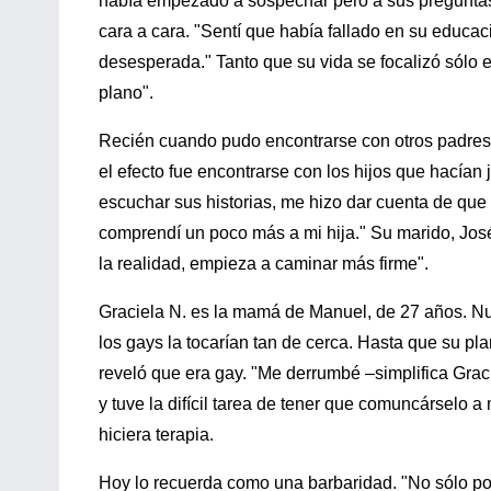
había empezado a sospechar pero a sus preguntas,
cara a cara. "Sentí que había fallado en su educa
desesperada." Tanto que su vida se focalizó sólo e
plano".
Recién cuando pudo encontrarse con otros padres 
el efecto fue encontrarse con los hijos que hacían
escuchar sus historias, me hizo dar cuenta de que 
comprendí un poco más a mi hija." Su marido, Jos
la realidad, empieza a caminar más firme".
Graciela N. es la mamá de Manuel, de 27 años. N
los gays la tocarían tan de cerca. Hasta que su p
reveló que era gay. "Me derrumbé –simplifica Gra
y tuve la difícil tarea de tener que comuncárselo a
hiciera terapia.
Hoy lo recuerda como una barbaridad. "No sólo por