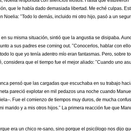
 Noelia respondía con silencios filosos. Hasta que estuvieron
ción, que le había dado demasiada libertad. Me eché culpas. Es
n Noelia: "Todo lo demás, incluido mi otro hijo, pasó a un segu
en su misma situación, sintió que la angustia se disipaba. Au
 junto a sus padres ese coming out. "Conocerlos, hablar con ello
todo lo que yo tenía adentro mío eran fantasmas. Pero, sobre to
é, considera que el tiempo fue el mejor aliado: "Cuando uno a
unca pensó que las cargadas que escuchaba en su trabajo haci
laneta pareció explotar en mil pedazos una noche cuando Manuel
ciela–. Fue el comienzo de tiempos muy duros, de mucha confu
 mi marido y a mis otros hijos." La primera reacción fue que Man
que era un chico re-sano, sino porque el psicólogo nos dijo qu