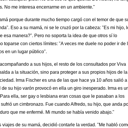
s. No me interesa encerrarme en un ambiente."
 mamá porque durante mucho tiempo cargó con el temor de que s
a". Eso a su mamá, ni se le cruzó por la cabeza: "Es mi hijo, l
 esa manera?". Pero no soporta la idea de que otros sí lo
o toparse con ciertos límites: "A veces me duele no poder ir de 
s en un lugar público".
 acompañando a sus hijos, el resto de los consultados por Viva
alda a la situación, sino para proteger a sus propios hijos de la
ciedad. Irma Fischer es una de las que hace ya 10 años salió a
 de su hijo varón provocó en ella un giro inesperado. Irma es u
Para ella, ser gay o lesbiana eran cosas que le pasaban a los
ia sufrió un cimbronazo. Fue cuando Alfredo, su hijo, que anda p
an duro que me enfermé. Mi mundo se había venido abajo."
s viajes de su mamá, decidió contarle la verdad. "Me habló com