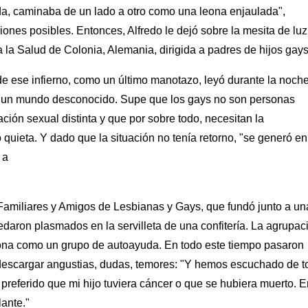
a, caminaba de un lado a otro como una leona enjaulada",
ones posibles. Entonces, Alfredo le dejó sobre la mesita de luz
 la Salud de Colonia, Alemania, dirigida a padres de hijos gays
de ese infierno, como un último manotazo, leyó durante la noch
 a un mundo desconocido. Supe que los gays no son personas
ción sexual distinta y que por sobre todo, necesitan la
quieta. Y dado que la situación no tenía retorno, "se generó en
 a
Familiares y Amigos de Lesbianas y Gays, que fundó junto a un
aron plasmados en la servilleta de una confitería. La agrupac
iona como un grupo de autoayuda. En todo este tiempo pasaron
escargar angustias, dudas, temores: "Y hemos escuchado de t
referido que mi hijo tuviera cáncer o que se hubiera muerto. E
lante."