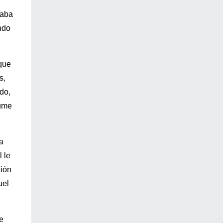
taba
ndo
nque
s,
do,
sume
a
 le
sión
uel
e