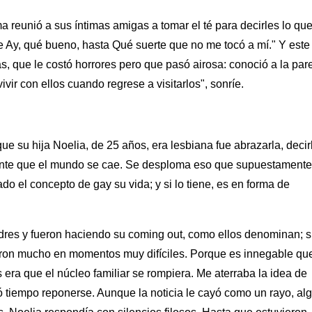
a reunió a sus íntimas amigas a tomar el té para decirles lo qu
 Ay, qué bueno, hasta Qué suerte que no me tocó a mí." Y este
s, que le costó horrores pero que pasó airosa: conoció a la par
ir con ellos cuando regrese a visitarlos", sonríe.
e su hija Noelia, de 25 años, era lesbiana fue abrazarla, decir
iente que el mundo se cae. Se desploma eso que supuestamente
do el concepto de gay su vida; y si lo tiene, es en forma de
adres y fueron haciendo su coming out, como ellos denominan; 
daron mucho en momentos muy difíciles. Porque es innegable qu
 era que el núcleo familiar se rompiera. Me aterraba la idea de
vó tiempo reponerse. Aunque la noticia le cayó como un rayo, al