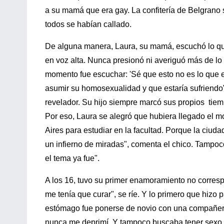
a su mamá que era gay. La confitería de Belgrano s
todos se habían callado.
De alguna manera, Laura, su mamá, escuchó lo que 
en voz alta. Nunca presionó ni averiguó más de lo 
momento fue escuchar: 'Sé que esto no es lo que
asumir su homosexualidad y que estaría sufriendo
revelador. Su hijo siempre marcó sus propios tiem
Por eso, Laura se alegró que hubiera llegado el 
Aires para estudiar en la facultad. Porque la ciud
un infierno de miradas", comenta el chico. Tampoc
el tema ya fue".
A los 16, tuvo su primer enamoramiento no corres
me tenía que curar", se ríe. Y lo primero que hizo 
estómago fue ponerse de novio con una compañera d
nunca me deprimí. Y tampoco buscaba tener sexo c