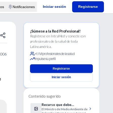
Iniciar sesión
Registrarse
tos
Notificaciones
¡Súmese a la Red Profesional!
Regístrese en IntraMed y conecte con
profesionales de la salud de toda
Latinoamérica.
2006
+1.1 M profesionales de la salud
Impulse su perfil
Registrarse
Iniciar sesión
e
Contenido sugerido
Recurso que debe
El Ministro de Medio Ambiente de
controlarse