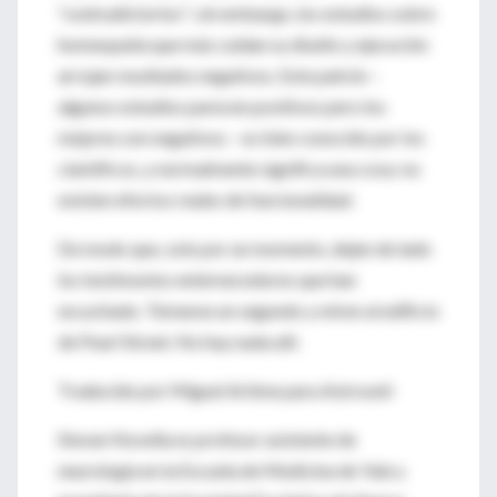
“contradictorios”; sin embargo, los estudios sobre
homeopatía que más cuidan su diseño y ejecución
arrojan resultados negativos. Este patrón –
algunos estudios parecen positivos pero los
mejores son negativos – es bien conocido por los
científicos, y normalmente significa una cosa: no
existen efectos reales de funcionalidad.
De modo que, solo por un momento, dejen de lado
los testimonios enternecedores que han
escuchado. Tómense un segundo y miren al edificio
de Pearl Street. No hay nada allí.
Traducido por Miguel Artime para Astroseti
Steven Novella es profesor asistente de
neurología en la Escuela de Medicina de Yale y