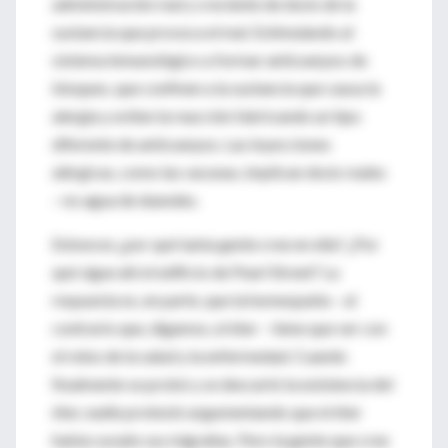
administración real y creciente de dosis de la
sustancia que provoca el mal. Estimulando al
sistema inmunológico a formar anticuerpos de
bloqueo, que confinen a la sustancia que causa la
alergia y eviten la reacción fabricando un tipo
diferente de anticuerpos. Las inyecciones
alérgicas, como las vacunas, implican dosis reales
– no agua de duendes.
Entonces ¿por qué tanta gente cree en ella? ¿Por
qué sigue ahí el edificio de Pearl Street? La
respuesta es, en parte, que la homeopatía – al
contrario que, digamos, el éter – tiene que ver con
el reino de la salud y la enfermedad. Cuando
finalmente se probó y se descartó la existencia del
éter, nadie protestó argumentando que el éter
había curado sus migrañas. Pero la gente que cree