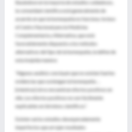
Basándose en la mayoría de estudios cuidadosos,
la comunidad científica está generalmente de
acuerdo en que la homeopatía no funciona. Incluso
el Centro Nacional para la Medicina
Complementaria y Alternativa, que está
favorablemente dispuesto a los métodos
alternativos del tipo de la homeopatía, la define de
esta insípida manera:
“Algunos análisis concluyen que no existen fuertes
evidencias que sostengan la homeopatía …
[mientras] otros encuentran efectos positivos en
ella. Los efectos positivos no son fácilmente
explicables en términos científicos”.
Existen varios estudios desesperadamente
imperfectos que arrojan resultados