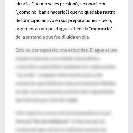
ciencia. Cuando se les presionó, reconocieron
(¿cómo no iban a hacerlo?) que no quedaba rastro
del principio activo en sus preparaciones – pero,
argumentaron, que el agua retiene la
“memoria”
de la sustancia que fue diluida en ella.
Esto es, por supuesto, una estupidez. El agua es una
simple molécula, y no existen mecanismos
conocidos o plausibles mediante los cuales pueda
“recordar” cualquier información acerca de
sustancias que hubieran sido previamente diluidas
en ella. Los homeópatas podrían decir igualmente
que funciona por arte de magia.
Otro aspecto curioso de la homeopatía es la así
llamada
“ley de similares”
, la idea de que las
sustancias que causan un síntoma curarán ese