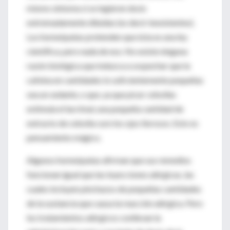
mismo síntoma si se ingieren dosis
extremadamente diluidas (es decir inexistentes).
Los homeópatas pretenden que ésta es una ley
científica, pero nada de eso. No existe ninguna
razón biológica que induzca a sospechar que la
cafeína en cantidades lo suficientemente pequeñas
sea un sedante, o que, ya que picar cebollas
estimula el lacrimal, una pequeña cantidad de
extracto de cebolla cure los ojos llorosos. Esto es
pensamiento mágico.
Algunos homeópatas afirman que sus remedios
funcionan igual que las inyecciones alérgicas, las
cuales incluyen pinchazos de pequeñas cantidades
de la sustancia que causa la reacción alérgica. Pero
los tratamientos alérgicos conllevan la