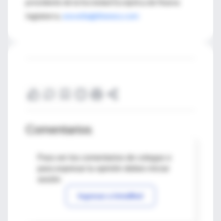
presidente de la Sociedad Escéptica de Nueva
Inglaterra.
snovella@theness.com
Comentarios
Para ver los comentarios de colegas o
para expresar tu opinión debes iniciar
sesión
Ingresar a IntraMed