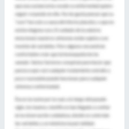
que una sustancia ha curado su enfermedad quiere
seguir creyendo en ello. No les gusta pensar que su
“cura” fue solo a causa del efecto placebo, o que no
existe ninguna cura. El cuidado de la salud es
emocional; nuestros síntomas están sujetos a un
montón de variables. Pero algunos encuentran
confortable creer que la homeopatía les ha
sanado. Varios factores conspiran para hacer que
parezca que casi cualquier tratamiento extraño y
poco razonable puede funcionar para cualquier
síntoma o enfermedad.
Ésa es la razón por la cual, a lo largo del pasado
siglo, los buenos científicos han llegado a confiar
en la observación cuidadosa, donde se controlan
las variables y se minimiza la parcialidad.