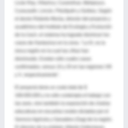
Licán Ray, Villarrica, Curarrehue, Melipeuco,
Curacautín, Lincún, Pitrufquén y Gorbea. Según
el doctor Roberto Murúa, director del proyecto y
académico del Instituto de Ecología y Evolución
de la Uach, el sistema ha logrado disminuir los
casos de Hantavirus en la zona. "La IX, es la
única región en la cual las cifras han
disminuido. Existen sólo cuatro casos
confirmados, versus 10 y 20 en las regiones VIII
y X, respectivamente".
El proyecto tiene un costo total de $
169.000.000 y no sólo contempla el trabajo con
las aves, sino también la exposición de charlas
educativas en escuelas rurales dictadas por el
Servicio Agrícola y Ganadero (Sag) de la región.
El director de la entidad, Alberto Hofermeyer,