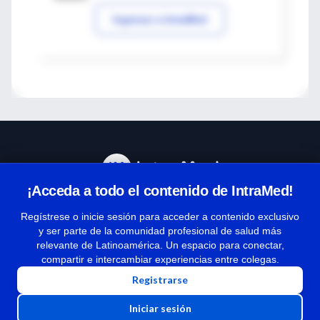
Ingresar a IntraMed
¡Acceda a todo el contenido de IntraMed!
Centro de Ayuda
Regístrese o inicie sesión para acceder a contenido exclusivo
y ser parte de la comunidad profesional de salud más
relevante de Latinoamérica. Un espacio para conectar,
Términos y condiciones
compartir e intercambiar experiencias entre colegas.
| Políticas de privacidad
Registrarse
| Todos los derechos reservados | Copyright 1997-2026
Iniciar sesión