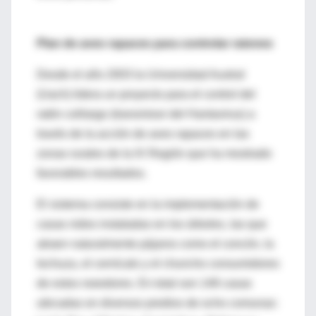
Plan de aves rapaces para controlar ratones
Desde el año 2003 la Universidad Austral
(Uach) lidera un proyecto para el control del
ratón colilargo (transmisor del Hantavirus) a
través de la acción de aves rapaces en las
zonas rurales de la IX Región que ha mostrado
favorables resultados.
El sistema consiste en la implementación de
casas nidos instaladas en los árboles, las que
atraen naturalmente pájaros como el concón, la
lechuza, el cernícalo y el chuncho consumidores
de estos roeedores. En total son 148 casas
ubicadas en diversos predios de ocho comunas: