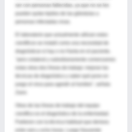
ser con personas fallecidas, ya que no se les
pueden quitar tejidos de las glándulas a
personas infectadas vivas.
El laboratorio que actualmente utilizan estos
científicos se instaló como una necesidad de
diagnósticar si hay o no Hanta en el paciente,
"pero colateral y subsidiariamente comenzamos
estas otras dos líneas de trabajo: mejorar las
técnicas de diagnóstico y saber qué pone en
juego el virus para agredir al hombre", señala
Zaror.
Otras de las líneas de trabajo del equipo
científico es el diagnóstico de la enfermedad.
Partieron con la técnica habitual que demora
entre seis y ocho horas. Luego Navarrete