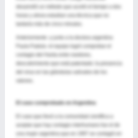
desarrolló un método que acortó el tiempo a dos
horas y ahora estudian una técnica que no
tardaría más de cinco minutos.
Anteriormente -y junto a la doctora argentina
Paula Padula- el equipo logró comprobar el
contagio del Hanta entre roedores,
descubrimiento que está patentado: la presencia
del virus en las glándulas salivales de los
ratones.
El caso comprobado en Argentina
El caso que llevó a la comunidad científica a
aceptar que hay contagio interhumano fue el de
una mujer argentina que en 1997 se contagió en