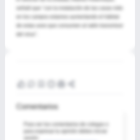
señaló que "con la instalación de las casas nido
en los campos estamos aumentando el hábitat
de estas aves que consumen al ratón transmisor
del virus".
Comentarios
Para ver los comentarios de colegas o
para expresar tu opinión debes iniciar
sesión