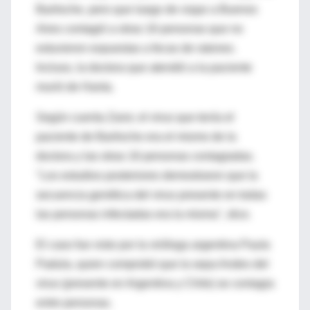
Bariloche, pero que luego de viajar a Buenos
Aires contagió a otras 16 personas que no
estuvieron expuestas a fecas de ratones.
Incluso, la doctora que atendió a la paciente
murió de Hanta.
Según cuenta Zaror, el virus que tenía el
paciente de Bariloche era el mismo de la
doctora y las otras 16 personas contagiadas.
"Los estudios posteriores demostraron que la
secuencia genética del virus presente en todas
las personas infectadas era la misma", dice.
El caso fue visto por la viróloga argentina Paula
Padula, quien comprobó que la sepa Andes del
virus (presente en Argentina y Chile) se contagia
entre personas.