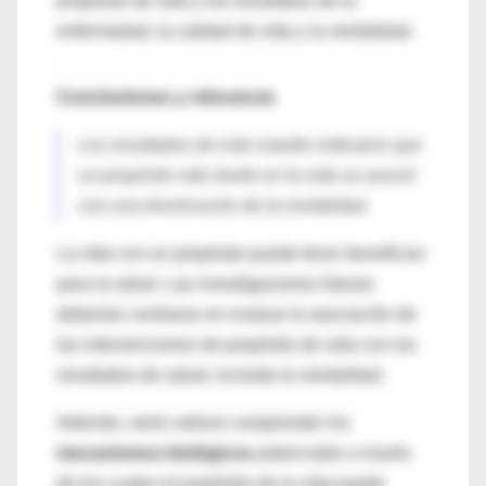
propósito de vida y los resultados de la
enfermedad, la calidad de vida y la mortalidad.
Conclusiones y relevancia
Los resultados de este estudio indicaron que
un propósito más fuerte en la vida se asoció
con una disminución de la mortalidad.
La vida con un propósito puede tener beneficios
para la salud. Las investigaciones futuras
deberían centrarse en evaluar la asociación de
las intervenciones de propósito de vida con los
resultados de salud, incluida la mortalidad.
Además, sería valioso comprender los
mecanismos biológicos
potenciales a través
de los cuales el propósito de la vida puede