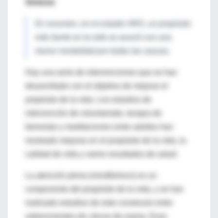
Síntesis
En resumen, en el estudio HRS, un propósito
más fuerte en la vida se asoció con una
menor mortalidad por todas las causas.
Hay una serie de intervenciones que se han
desarrollado con el objetivo de mejorar el
propósito de la vida. Los estudios de
intervención de voluntariado, terapia de
bienestar y meditaciones entre adultos han
mostrado mejoras en el propósito de la vida, la
calidad de vida y varios resultados de salud.
La
atención plena
(
mindfulness
) es un
componente del propósito de la vida, y se han
realizado estudios de este constructo entre
sobrevivientes de cáncer de mama. Esos