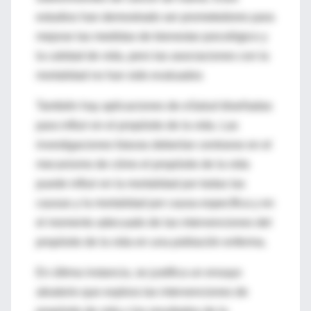
estudios han demostrado ser prometedores para
mejorar las medidas de bienestar psicológico y
la calidad de vida, pero las asociaciones con la
mortalidad no han sido evaluados
También hay aplicaciones de
eSalud
diseñadas
para influir en el propósito de la vida. Las
investigaciones futuras deberían centrarse en el
mecanismo de cómo el propósito de la vida
puede influir en la mortalidad por todas las
causas y la mortalidad por causa específica y en
el momento adecuado de las intervenciones del
propósito de la vida en una población enferma.
En última instancia, se justifica un ensayo
aleatorio que explora las intervenciones de