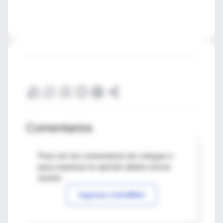
Comentarios
Para ver los comentarios de colegas o
para expresar tu opinión debes iniciar
sesión
Ingresar a IntraMed