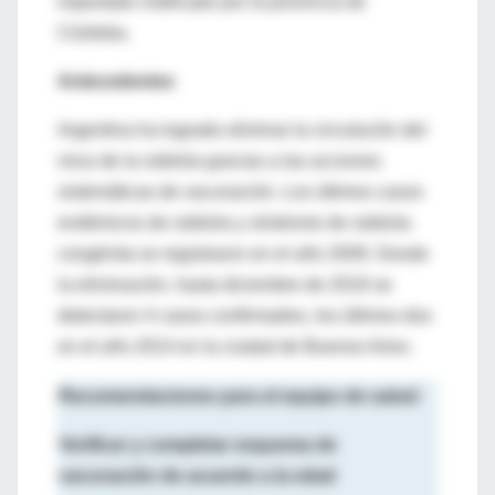
importado notificado por la provincia de
Córdoba.
Antecedentes
Argentina ha logrado eliminar la circulación del
virus de la rubéola gracias a las acciones
sistemáticas de vacunación. Los últimos casos
endémicos de rubéola y síndrome de rubéola
congénita se registraron en el año 2009. Desde
la eliminación, hasta diciembre de 2018 se
detectaron 4 casos confirmados, los últimos dos
en el año 2014 en la ciudad de Buenos Aires.
Recomendaciones para el equipo de salud:
Verificar y completar esquema de
vacunación de acuerdo a la edad