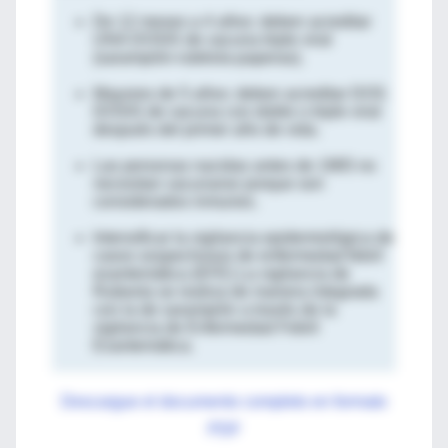
De 12 meses a 4 años: deben acreditar
UNA DOSIS de vacuna triple viral
(sarampión-rubéola-paperas).
Mayores de 5 años: deben acreditar DOS
DOSIS de vacuna con doble o triple viral
después del primer año de vida.
Las personas nacidas antes de 1965 no
necesitan vacunarse porque son
considerados inmunes.
Intensificar la vigilancia epidemiológica de
casos sospechosos de enfermedad febril
exantemática (EFE) La vigilancia de
Rubeola se realiza de manera integrada
con la de sarampión a través de la
vigilancia de Enfermedad Febril
Exantemática.
Descargue el documento completo en formato
PDF