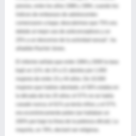
previos, entre los años 1988 y 1994, cuando los
índices de embarazo de adolescentes
comenzaron a bajar, descubrimos que 75% era
debido al mejor uso de anticonceptivos y un
25% a un descenso de la actividad sexual", ha
añadido Rachel Jones.
El informe señala que entre 1994 y 2000 la tasa
bajó un 11%: de 24 a 21 abortos por 1.000
mujeres de entre 15 y 44 años. De 10.000
mujeres que habían abortado, el 56% estaba en
la década de los 20 años; el 57% no se había
casado nunca; el 61% ya tenía niños; y el 57%
era económicamente pobre (se hallaban un
200% por bajo la línea de la pobreza oficial). La
mayoría, un 78%, declaró ser religiosa.