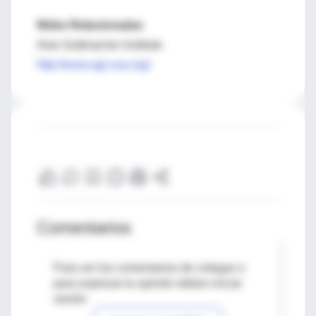
Webs Relacionadas
Alan Guttmacher Institute
http://www.agi-usa.org/
Comentarios
Para ver los comentarios de colegas o
para expresar tu opinión debes iniciar
sesión