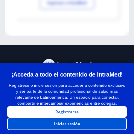
Ingresar a IntraMed
¡Acceda a todo el contenido de IntraMed!
Centro de Ayuda
Regístrese o inicie sesión para acceder a contenido exclusivo
y ser parte de la comunidad profesional de salud más
relevante de Latinoamérica. Un espacio para conectar,
Términos y condiciones
compartir e intercambiar experiencias entre colegas.
| Políticas de privacidad
Registrarse
| Todos los derechos reservados | Copyright 1997-2026
Iniciar sesión