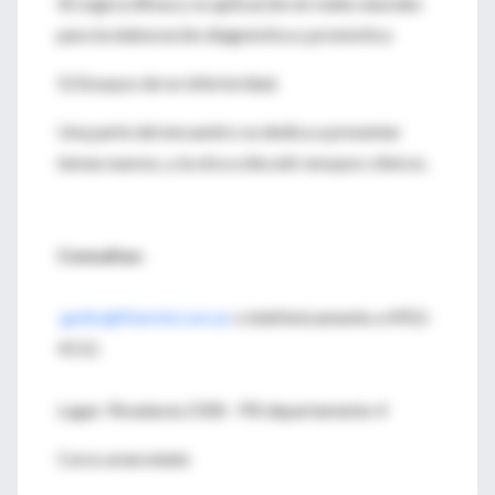
4) Lógica difusa y su aplicación en redes neurales
para la elaboración diagnóstica y pronóstica
5) Ensayos de no inferioridad.
Una parte del encuentro se dedica a presentar
temas nuevos, y la otra a discutir ensayos clínicos.
Consultas:
gedic@fibertel.com.ar
o telefónicamente a 4952-
4112.
Lugar: Rivadavia 2358 - PB departamento 4
Curso arancelado