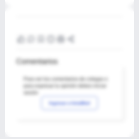
Comentarios
Para ver los comentarios de colegas o
para expresar tu opinión debes iniciar
sesión
Ingresar a IntraMed