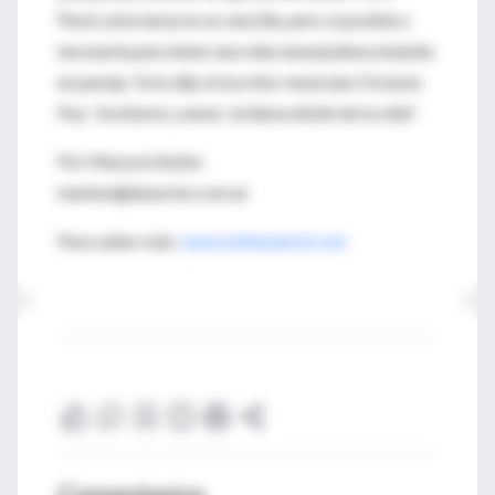
Perel, esta tarea no es sencilla, pero sí posible y
necesaria para tener una vida sexual plena estando
en pareja. Ya lo dijo el escritor mexicano Octavio
Paz, "erotismo y amor: la llama doble de la vida".
Por Marysol Antón
manton@lanacion.com.ar
Para saber más:
www.estherperel.com