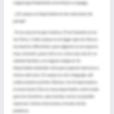
e igual que finalmente el erotismo se apaga.
­–¿El cuerpo es importante en las relaciones de
pareja?
–Es la casa en la que vivimos. El ser humano es un
ser físico. Cada cuerpo es un lugar que nos lleva a
escenarios diferentes; para algunos es un espacio
muy cómodo y para otros es como una cárcel: se
sienten heridos y no logran relajarse. Es
importante entender esto para superar barreras a
la hora del sexo. El cuerpo es otro lenguaje: allí
radica nuestro primer idioma; con él expresamos
lo emocional. Esto es muy importante, sobre todo
para los hombres, que muchas veces no pueden
expresar ciertas emociones a través de las
palabras.