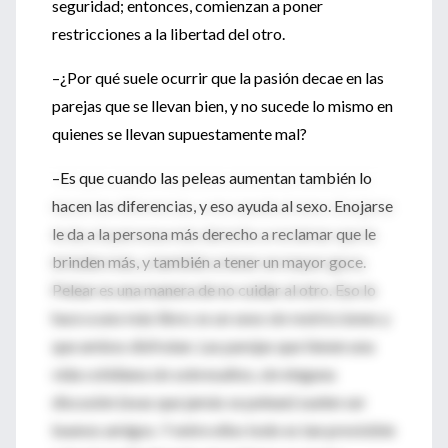
seguridad; entonces, comienzan a poner
restricciones a la libertad del otro.
–¿Por qué suele ocurrir que la pasión decae en las
parejas que se llevan bien, y no sucede lo mismo en
quienes se llevan supuestamente mal?
–Es que cuando las peleas aumentan también lo
hacen las diferencias, y eso ayuda al sexo. Enojarse
le da a la persona más derecho a reclamar que le
brinden más, y también a tener un mayor goce.
Pelear es una manera de no cuidar al otro. Eso lo
hace a uno más libre; es un sexo sin restricciones y
que ambos disfrutan. Las parejas que tienen una
vida cotidiana sin sobresaltos, sin ninguna
discusión (esas que jamás se pelean) suelen ser
buenos amigos. Y entre ellos todo es tan previsible