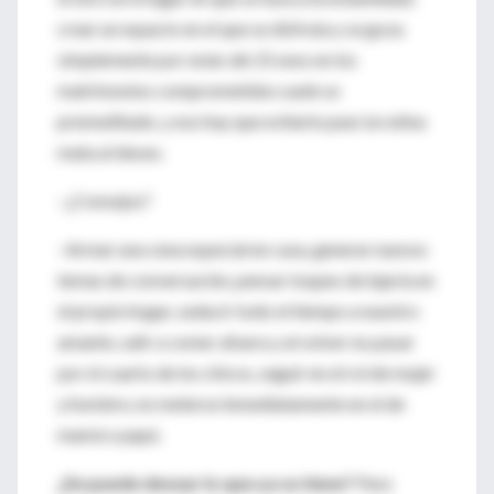
crear un espacio en el que se disfruta y se goza
simplemente por estar ahí. El sexo en los
matrimonios comprometidos suele se
premeditado, y eso hay que evitarlo pues la rutina
mata al deseo.
–¿Consejos?
–Armar una cena especial en casa, generar nuevos
temas de conversación, pensar toques de lujuria en
el propio hogar, seducir todo el tiempo a nuestro
amante, salir a comer afuera y al volver no pasar
por el cuarto de los chicos, seguir en el rol de mujer
y hombre, no meterse inmediatamente en el de
mamá o papá.
¿Se puede desear lo que ya se tiene?
Para