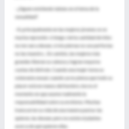
–¿Siguen existiendo tabúes en el tema de la
sexualidad?
–Sí, principalmente en las mujeres jóvenes se ve
mucha represión: si tengo cierta cantidad de kilos
no me van a desear, si mis piernas no son perfectas
no las muestro... En cambio, las mujeres más
grandes liberan su cabeza y logran mayores
cuotas de disfrute. Cuando una mujer toma su
soberanía sexual, cuando ya no piensa que todo su
placer está en manos del hombre, ése es el
momento en que asume realmente la
responsabilidad sobre su erotismo. Muchas
transcurren su vida de una manera pasiva: las
quieren, las desean, pero no existe el planteo
acerca de qué quieren ellas.