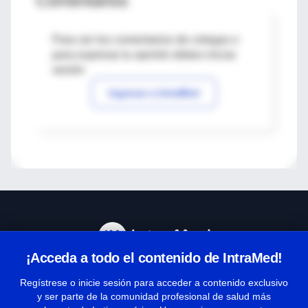
Comentarios
Para ver los comentarios de colegas o
para expresar tu opinión debes iniciar
sesión
Ingresar a IntraMed
¡Acceda a todo el contenido de IntraMed!
Centro de Ayuda
Regístrese o inicie sesión para acceder a contenido exclusivo
y ser parte de la comunidad profesional de salud más