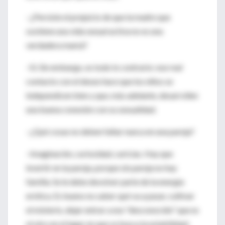
–¿Persiste el prejuicio de que la madre que
sostiene una vida sexual activa no es una
verdadera mamá?
–Sí. Sin embargo, es todo lo contrario: ese real
contacto con el deseo hace que los niños se
independicen bien y que, más adelante, desarrollen
una buena conexión con su sexualidad.
–¿Qué cosas no deben faltar nunca en una pareja?
–Imaginación, curiosidad, caricias. Hay que
invertir en la pareja, porque sin pareja no hay
familia. Se le debe devolver parte de la energía
erótica. Es bueno no saber qué va a pasar, cultivar
el misterio, dejar entrar a ese "desconocido" que es
el otro en el lugar en que se busca la estabilidad;