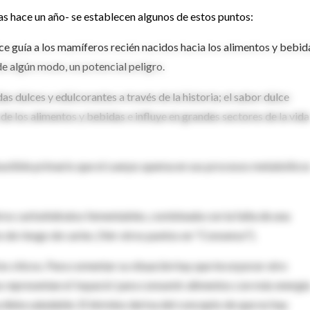
as hace un año- se establecen algunos de estos puntos:
ulce guía a los mamíferos recién nacidos hacia los alimentos y bebid
de algún modo, un potencial peligro.
dulces y edulcorantes a través de la historia; el sabor dulce
 de los alimentos y bebidas e influye en grandes sectores de la vida
mbustible primario que el cuerpo quema en sus procesos metabólico
ros carbohidratos fementables, combinada con la falta de una
 de riesgo de caries. (Ver otros puntos en "Consenso").
los chicos. Para comentar su situación hay que incorporar otro
as representan el 'espacio' para consumir alimentos con más energí
 dieta saludable. El término deriva del concepto de que no hay