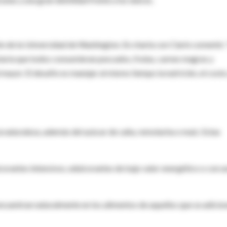
ón de la Universidad de Washington. En charla con Clarín comentó:
taría que todos consumieran pescados, frutas, carnes magras y
mayor. El desafío es manejar al mismo tiempo la nutrición, el costo 
la naturaleza, además del azúcar de caña, remolacha o maíz. Estas
lcorantes intensivos, edulcorantes de bajo valor energético o con u
encuentran naturalmente en los alimentos de aquellos que se adicio