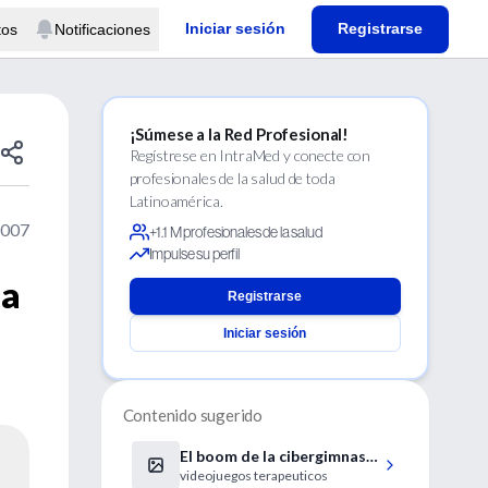
Iniciar sesión
Registrarse
tos
Notificaciones
¡Súmese a la Red Profesional!
Regístrese en IntraMed y conecte con
profesionales de la salud de toda
Latinoamérica.
2007
+1.1 M profesionales de la salud
Impulse su perfil
la
Registrarse
Iniciar sesión
Contenido sugerido
El boom de la cibergimnasia
videojuegos terapeuticos
cerebral