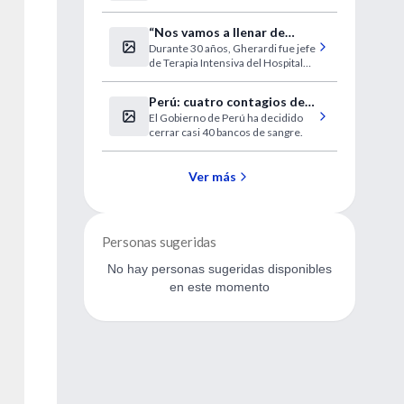
“Nos vamos a llenar de
Durante 30 años, Gherardi fue jefe
enfermos en estado
de Terapia Intensiva del Hospital
vegetativo”
de Clínicas.
Perú: cuatro contagios de
El Gobierno de Perú ha decidido
HIV por transfusión
cerrar casi 40 bancos de sangre.
contaminada
Ver más
Personas sugeridas
No hay personas sugeridas disponibles
en este momento