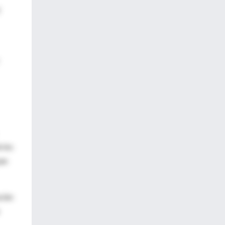
'
 los
pan
ción