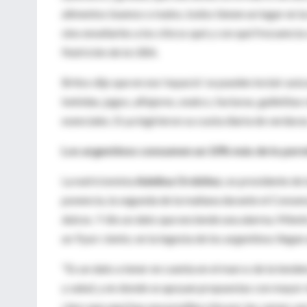
alimentos buenos o malos, todos tienen un lugar en la
sino enseñarles a los chicos qué y con qué frecuencia
Nutrición de la UBA.
Britos dijo que en ese 'espacio' se pueden incluir az
bebidas, jugos, alfajores, snakcs, facturas, galletita
esenciales. Si ya ingirieron su cuota diaria de verdura
Los argentinos consumen un 10% más de lo perm
La nutricionista
Adelina Ordóñez
, ex presidente de
ponencia, la segunda de la mañana durante el Consens
dulces. Y dio un dato que enciende una alarma. Mient
un 9 por ciento; en la ingesta de los argentinos llega
"Es un dato a tener en cuenta en el marco de la tende
y salud, y en donde se apoyan propuestas con mayor 
claro que aquí hay una predilección por las carnes vac