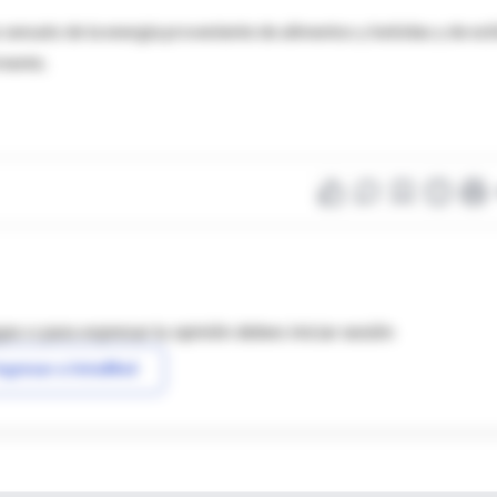
ensato de la energía proveniente de alimentos y bebidas y de est
rmente.
as o para expresar tu opinión debes iniciar sesión
ngresar a IntraMed