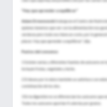
"Hay que aprender a equilibrar"
Adam Drewnowski
trabaja en el Centro de Nutrici
quienes tenemos que ver con la alimentación nos gus
verduras pero todo eso tiene un costo, por lo general 
placer. Hay que aprender a equilibrar", dijo.
Puntos del consenso
1 Existen varias y diferentes fuentes de azúcares en 
incluyen frutas, vegetales y leche.
2 El deseo por lo dulce también se satisface con edu
combinación de los dos.
3 En la digestión no se diferencian los azúcares que 
Todos los azúcares aportan 4 calorías por gramo.