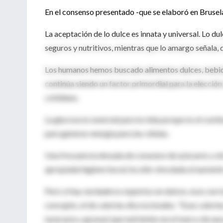
En el consenso presentado -que se elaboró en Brusel
La aceptación de lo dulce es innata y universal. Lo d
seguros y nutritivos, mientras que lo amargo señala, 
Los humanos hemos buscado alimentos dulces, bebidas 
continúa siendo un factor primordial para la elección
cotidiana.
La glucosa es esencial para la vida porque es el co
para generar energía para las células.
Una frecuencia elevada de consumo de azúcares y ot
apropiada higiene bucal, ha sido vinculada al aumento
Pero si hay verdaderos expertos en dulces, esos son 
concepto, el de calorías discrecionales. "Esas calorí
(azúcares y grasas) que nutrientes en el marco de una