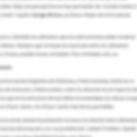
 dieta. Bajo esa perspectiva no hay que hablar de 'comida chatarra
 comer", explicó
Sergio Britos
, profesor titular de la Escuela de
úcares y también los alimentos que los nutricionistas piden moderar:
s rellenas. Siempre que se hayan incorporado antes los alimentos
s y frutas, pueden tomar un helado. Pero el helado solo, no.
itido
 la Asociación Argentina de Dietistas y Nutricionistas, habló en su
o de Azúcares y Edulcorantes, sobre la situación local respecto de
ras que en la estructura de una dieta recomendada, los dulces ocu
n al 19 por ciento. Un 10 por ciento más de los permitido.
ncia actual, donde la población reconoce la relación entre alimenta
nivel de información y no con prohibición", señaló Ordóñez. Queda
unas y una gran debilidad frente a los dulces.