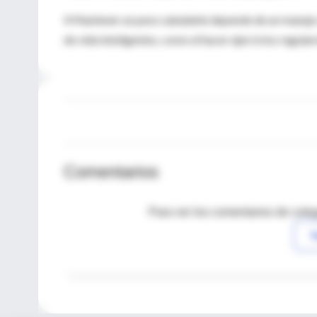
4 Mantener un peso saludable depende de un manejo s
de vida inteligentes, como el hacer ejercicios regula
Comentarios
Para ver los comentarios de coleg
I