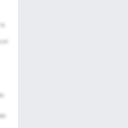
 "A
y el
na
nan.