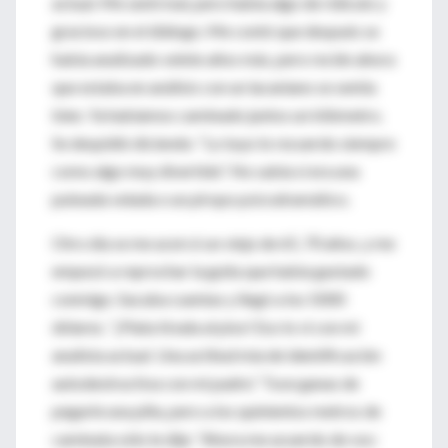
actual. Me sentí mal, pero había algo de ridículo y
gracioso en el diálogo. Me contó que después se
había analizado veinte años más, pero recién ahora
que estaba en análisis con un lacaniano se sentía
bien. Ya habíamos caminado juntos un kilómetro.
Se despidió diciendo: “Lo tuyo lo recuerdo siempre
como algo muy divertido”. No sabía si era una
puteada velada o un piropo psicodramático.
Otro día se me acercó un viejo de 65, 70 años, y me
empezó a reprochar la guita que había gastado
conmigo. Sacaba cuentas y llegó a los 5000
dólares. “¡Plata tirada al piso! Eso lo vi con mi
analista actual. Una actitud mía de identificación
autodestructiva con mi padre.” Tuve ganas de
pegarle una piña, pero a los quinientos metros de
caminata sólo le dije: “Ahora me acuerdo de vos: