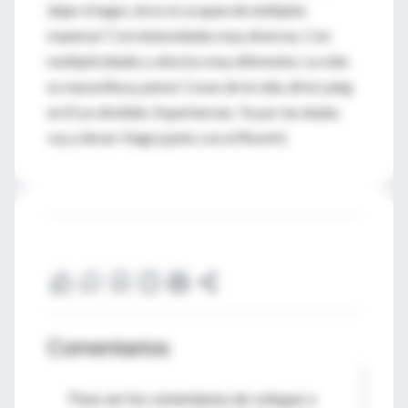
dejar el lugar, otros lo ocupan de múltiples
maneras? Con intensidades muy diversas. Con
multiplicidades y afectos muy diferentes. La vida
es maravillosa, pensé. Cosas de la vida, diría Laing
en El yo dividido. Experiencias. Yo por las dudas
voy a llevar Viagra junto con el Rivotril.
Comentarios
Para ver los comentarios de colegas o