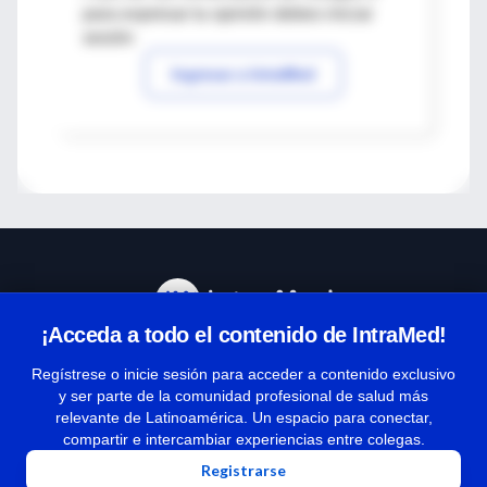
para expresar tu opinión debes iniciar
sesión
Ingresar a IntraMed
¡Acceda a todo el contenido de IntraMed!
Centro de Ayuda
Regístrese o inicie sesión para acceder a contenido exclusivo
y ser parte de la comunidad profesional de salud más
relevante de Latinoamérica. Un espacio para conectar,
Términos y condiciones
compartir e intercambiar experiencias entre colegas.
| Políticas de privacidad
Registrarse
| Todos los derechos reservados | Copyright 1997-2026