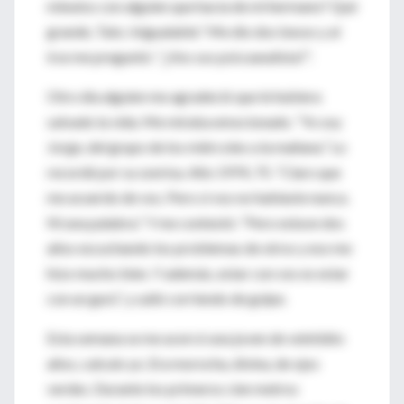
minutos con alguien que hacía de mi hermano? Qué
grande, Tato. Inigualable.” Me dio dos besos y al
irse me preguntó: “¿Vos sos psicoanalista?”.
Otro día alguien me agradeció que le hubiera
salvado la vida. Me miraba emocionado. “Yo soy
Jorge, del grupo de los miércoles a la mañana.” Lo
recordé por su sonrisa. Año 1974, 75. “Claro que
me acuerdo de vos. Pero si vos no hablaste nunca.
Ni una palabra.” Y me contestó: “Pero estuve dos
años escuchando los problemas de otros y eso me
hizo mucho bien. Y además, estar con vos es estar
con un gurú”, y salió corriendo de golpe.
Esta semana se me acercó una joven de veintidós
años, calculo yo. Era morocha, divina, de ojos
verdes. Durante los primeros cien metros