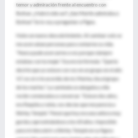
temor y admiración frente al encuentro con
Bolívar. ¿Habrá sido así? ¿San Martín admiraba a
Bolívar? Se lo voy a preguntar a Pigna.
Hubo un nuevo descubrimiento. Al caminar solo se
me acercaban personas para contarme su vida.
“Nunca pude acercarme a vos porque siempre
estabas con tu mujer.” Esa era la fórmula. “Quería
decirte que yo estuve con vos en un grupo en el año
’67, no sé si te acordás de mí, Marina, iba al grupo
de los martes.” La caminata se alargaba y ella
recién comenzaba a conversar. “Estuve dos años,
era flaquita y rubia, vos decías que me parecía a
Shirley Temple.” Pensé que hoy era una señora muy
gorda y aproximándose a los 60 años. Imposible
para mí descubrir a Shirley Temple en su figura