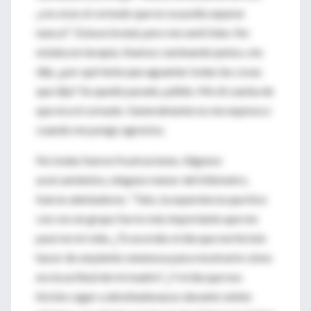
¿vos eras el cornudo que no se podía separar
nunca?”. Estuve brutal, pero me sentí bien. No
estaba en terapia. Ibamos caminando juntos, me
dije, ¿por qué tenía que aguantar todas las cosas
que dijo? Se quedó parado, pálido. Me di cuenta de
que era el cornudo. Generalmente no me equivoco
cuando me pongo agresivo.
No todas fueron frustraciones. Algunos
acercamientos, ninguno menor del kilómetro,
fueron alentadores. “Tato, la experiencia que hice
con vos en grupo fue lo más importante que me
pasó en mi vida. ¿Te acordás el día que me hiciste
hacer de serpiente venenosa para mostrarte cómo
era la actitud de mi madre? ¿Y el día que nos
hiciste cagar a almohadonazos durante veinte