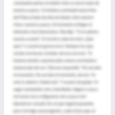
caminando juntos no habló. Sólo se oía el ruido de
nuestros pasos. Yo hubiera caminado hasta Mar
del Plata al lado de ella sin hablar. Sólo nuestro
ritmo, nuestros pasos. El momento al llegar al
kilómetro fue intensísimo. Ella dijo: “Yo lo admiro
mucho a usted”. Yo la miré y ella me miró. ¡Qué
ojos! Y cometí un grave error. Siempre los ojos
verdes me hacen cometer atroces errores. “Si
hubiera tenido cuarenta años menos me hubiera
enamorado de vos.” Ella me respondió: “No arruine
el momento. No arruine el momento, doctor. Yo
sólo lo admiro. Nada más”. Y se paró de golpe. Yo
seguí caminando solo y humillado, llegué a casa y
me tomé cinco miligramos de Losacor (mi
hipotensor actual). No sé qué seguirá pasando,
pero me hago una pregunta: ¿sabrá Susy que, al