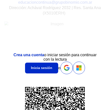
educacioncontinua@grupobinomio.com.ar
Dirección: Achával Rodríguez 2032 | Res. Santa Ana
(X5010ERH)
Crea una cuenta
o iniciar sesión para continuar
con la lectura
o
Inicia sesión