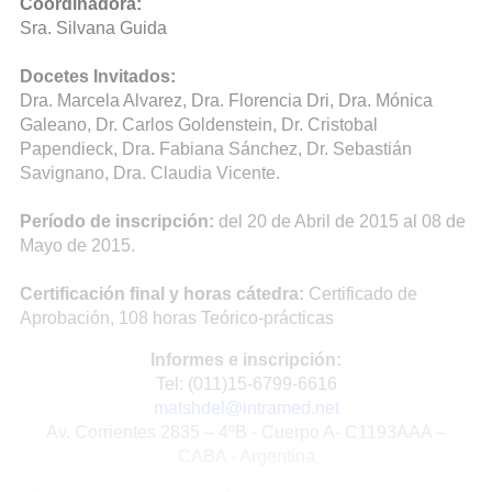
Coordinadora:
Sra. Silvana Guida
Docetes Invitados:
Dra. Marcela Alvarez, Dra. Florencia Dri, Dra. Mónica
Galeano, Dr. Carlos Goldenstein, Dr. Cristobal
Papendieck, Dra. Fabiana Sánchez, Dr. Sebastián
Savignano, Dra. Claudia Vicente.
Período de inscripción:
del 20 de Abril de 2015 al 08 de
Mayo de 2015.
Certificación final y horas cátedra:
Certificado de
Aprobación, 108 horas Teórico-prácticas
Informes e inscripción:
Tel: (011)15-6799-6616
matshdel@intramed.net
Av. Corrientes 2835 – 4ºB - Cuerpo A- C1193AAA –
CABA - Argentina