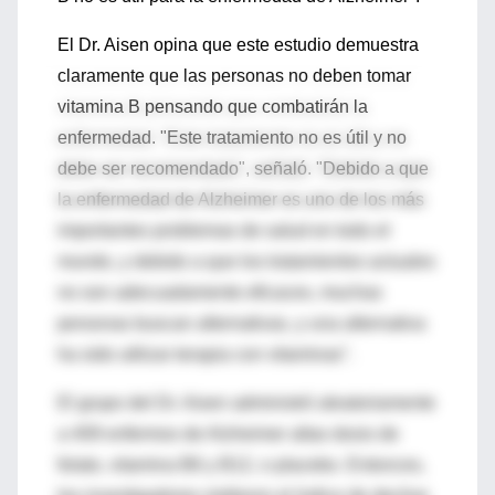
El Dr. Aisen opina que este estudio demuestra
claramente que las personas no deben tomar
vitamina B pensando que combatirán la
enfermedad. "Este tratamiento no es útil y no
debe ser recomendado", señaló. "Debido a que
la enfermedad de Alzheimer es uno de los más
importantes problemas de salud en todo el
mundo, y debido a que los tratamientos actuales
no son adecuadamente eficaces, muchas
personas buscan alternativas, y una alternativa
ha sido utilizar terapia con vitaminas".
El grupo del Dr. Aisen administró aleatoriamente
a 409 enfermos de Alzheimer altas dosis de
folato, vitamina B6 y B12, o placebo. Entonces,