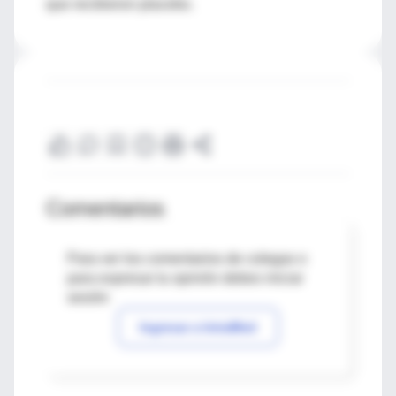
que recibieron placebo.
Comentarios
Para ver los comentarios de colegas o
para expresar tu opinión debes iniciar
sesión
Ingresar a IntraMed