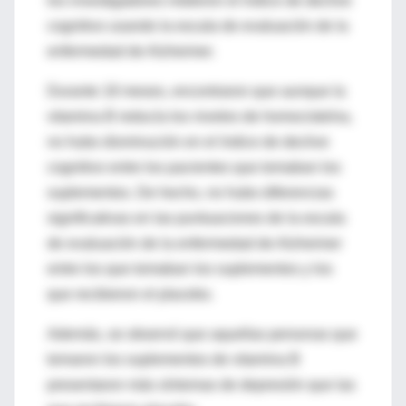
los investigadores midieron el índice de declive
cognitivo usando la escala de evaluación de la
enfermedad de Alzheimer.
Durante 18 meses, encontraron que aunque la
vitamina B reducía los niveles de homocisteína,
no hubo disminución en el índice de declive
cognitivo entre los pacientes que tomaban los
suplementos. De hecho, no hubo diferencias
significativas en las puntuaciones de la escala
de evaluación de la enfermedad de Alzheimer
entre los que tomaban los suplementos y los
que recibieron el placebo.
Además, se observó que aquellas personas que
tomaron los suplementos de vitamina B
presentaron más síntomas de depresión que las