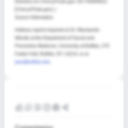
(Número en ClinicalTrials.gov: NCT00000611
[ClinicalTrials.gov] .)
Source Information
Address reprint requests to Dr. Wactawski-
Wende at the Department of Social and
Preventive Medicine, University at Buffalo, 270
Farber Hall, Buffalo, NY 14214, or at
jww@buffalo.edu
.
Comentarios