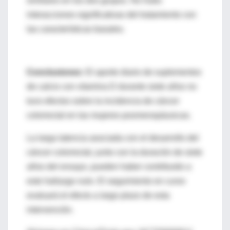
similares en los dos grupos. No hubo
interacciones significativas del tratamiento con
las características basales.
Conclusiones:
El aporte diario de suplementos
de calcio con vitamina D durante siete años no
tuvo efectos sobre la incidencia de cáncer
colorrectal en las mujeres posmenopáusicas.
La larga latencia asociada con el desarrollo del
cáncer colorrectal, junto con la duración de siete
años del ensayo, pueden haber contribuido a
este hallazgo nulo. El seguimiento en curso
evaluará el efecto a largo plazo de esta
intervención.