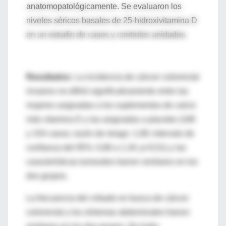
anatomopatológicamente. Se evaluaron los
niveles séricos basales de 25-hidroxivitamina D
en un estudio de casos y controles anidados.
Resultados:
La incidencia de cáncer colorrectal
invasivo no difirió significativamente entre las
mujeres asignadas a los suplementos de calcio
más vitamina D y las asignadas a placebo (168
y 154 casos; razón de riesgo: 1,08; intervalo de
confianza del 95%: 0,86 a 1,34; p=0,51) y las
características tumorales fueron similares en los
dos grupos.
La frecuencia del cribado en busca de cáncer
colorrectal y los síntomas abdominales fueron