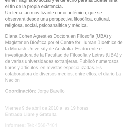
en el imaginario social y el derecho para autodeterminar
el fin de la propia existencia.
Un tema tan movilizante como polémico, que se
observará desde una perspectiva filosófica, cultural,
religiosa, social, psicoanalítica y médica.
Diana Cohen Agrest es Doctora en Filosofía (UBA) y
Magister en Bioética por el Centre for Human Bioethics de
la Monash University de Australia. Es docente e
investigadora de la Facultad de Filosofía y Letras (UBA) y
de varias universidades extranjeras. Publicó numerosos
libros y artículos en revistas especializadas. Es
colaboradora de diversos medios, entre ellos, el diario La
Nación
Coordinación:
Jorge Barello
Viernes 9 de abril de 2010 a las 19 horas
Entrada Libre y Gratuita
Informes:
Tel: 4568-7404