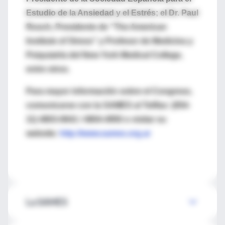
Estudio de la Ansiedad y el Estrés; el Dr. Paul
Rosch, Presidente de "The American
Institute of Stress" y Profesor de Medicina y
Psiquiatría del New York Medical College,
entre otros.
Para mayor información sobre el Congreso,
comunicarse con la SAMES al Tel/fax: (054-
11) 4803-0641 / 4804-4950 o visitar su
website:
http://www.sames.org.ar
La SAMES