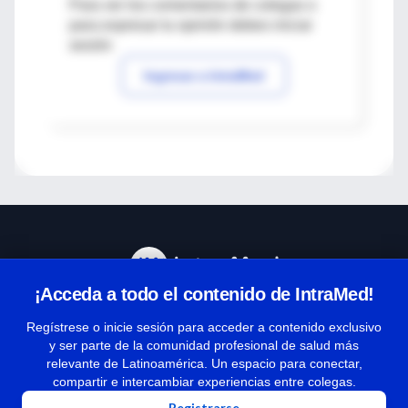
Para ver los comentarios de colegas o
para expresar tu opinión debes iniciar
sesión
Ingresar a IntraMed
¡Acceda a todo el contenido de IntraMed!
Centro de Ayuda
Regístrese o inicie sesión para acceder a contenido exclusivo
y ser parte de la comunidad profesional de salud más
relevante de Latinoamérica. Un espacio para conectar,
Términos y condiciones
compartir e intercambiar experiencias entre colegas.
| Políticas de privacidad
Registrarse