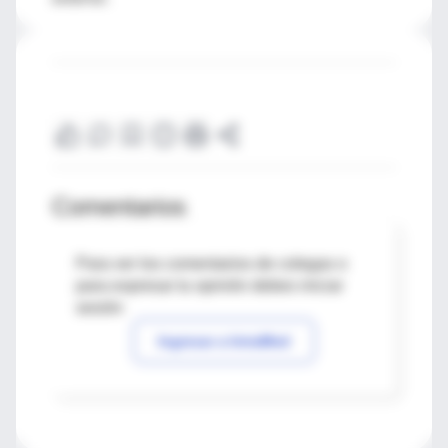
Comentarios
Para ver los comentarios de colegas o
para expresar tu opinión debes iniciar
sesión
Ingresar a IntraMed