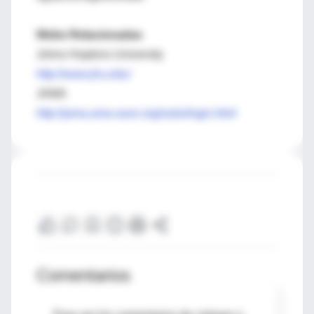
Webs Relacionadas
Johns Hopkins University
http://www.jhu.edu/
JAMA
http://jama.ama-assn.org/subs/login.html
Comentarios