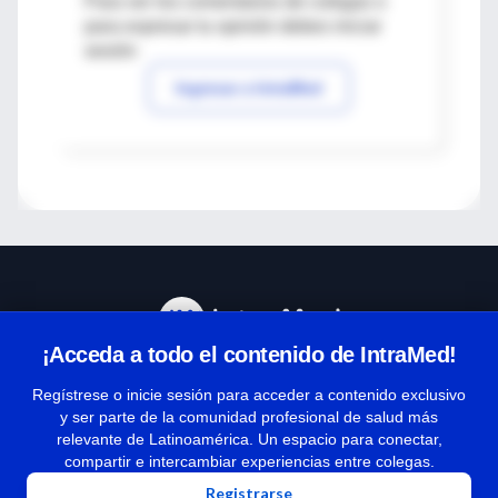
Para ver los comentarios de colegas o
para expresar tu opinión debes iniciar
sesión
Ingresar a IntraMed
¡Acceda a todo el contenido de IntraMed!
Centro de Ayuda
Regístrese o inicie sesión para acceder a contenido exclusivo
y ser parte de la comunidad profesional de salud más
relevante de Latinoamérica. Un espacio para conectar,
Términos y condiciones
compartir e intercambiar experiencias entre colegas.
| Políticas de privacidad
Registrarse
| Todos los derechos reservados | Copyright 1997-2026