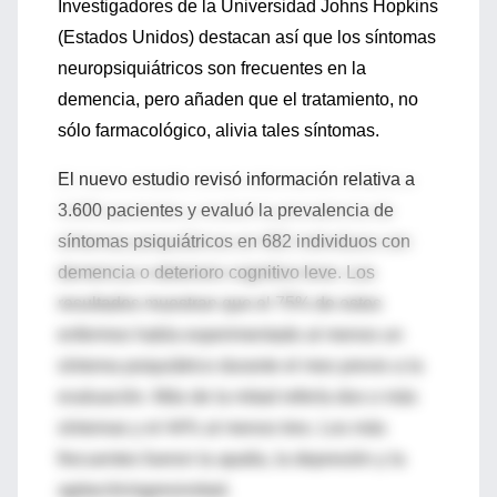
Investigadores de la Universidad Johns Hopkins
(Estados Unidos) destacan así que los síntomas
neuropsiquiátricos son frecuentes en la
demencia, pero añaden que el tratamiento, no
sólo farmacológico, alivia tales síntomas.
El nuevo estudio revisó información relativa a
3.600 pacientes y evaluó la prevalencia de
síntomas psiquiátricos en 682 individuos con
demencia o deterioro cognitivo leve. Los
resultados muestran que el 75% de estos
enfermos había experimentado al menos un
síntoma psiquiátrico durante el mes previo a la
evaluación. Más de la mitad refería dos o más
síntomas y el 44% al menos tres. Los más
frecuentes fueron la apatía, la depresión y la
agitación/agresividad.