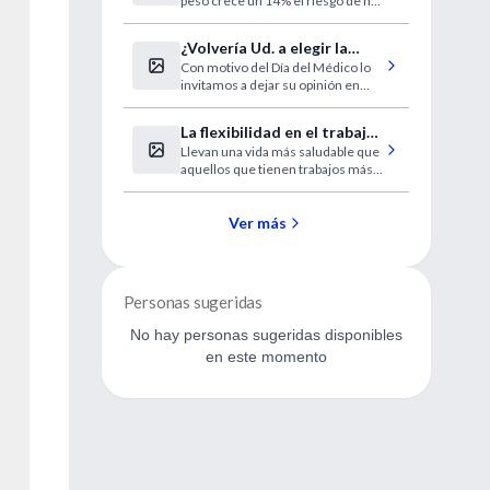
peso crece un 14% el riesgo de no
engordan
supervivencia.
¿Volvería Ud. a elegir la
Con motivo del Día del Médico lo
profesión de médico?
invitamos a dejar su opinión en
nuestra encuesta on line.
La flexibilidad en el trabajo
Llevan una vida más saludable que
favorece estilos de vida
aquellos que tienen trabajos más
saludables
rígidos.
Ver más
Personas sugeridas
No hay personas sugeridas disponibles
en este momento