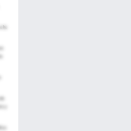
a la
os
ía
s
 de
io y
ica