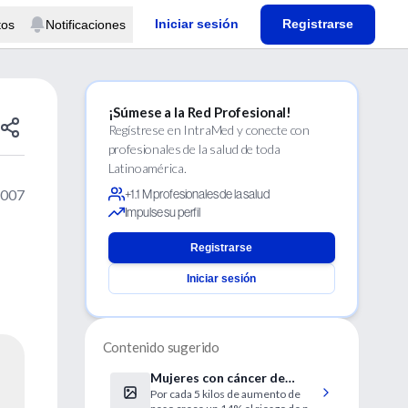
Iniciar sesión
Registrarse
tos
Notificaciones
¡Súmese a la Red Profesional!
Regístrese en IntraMed y conecte con
profesionales de la salud de toda
Latinoamérica.
2007
+1.1 M profesionales de la salud
Impulse su perfil
Registrarse
Iniciar sesión
Contenido sugerido
Mujeres con cáncer de
Por cada 5 kilos de aumento de
mama corren más riesgos si