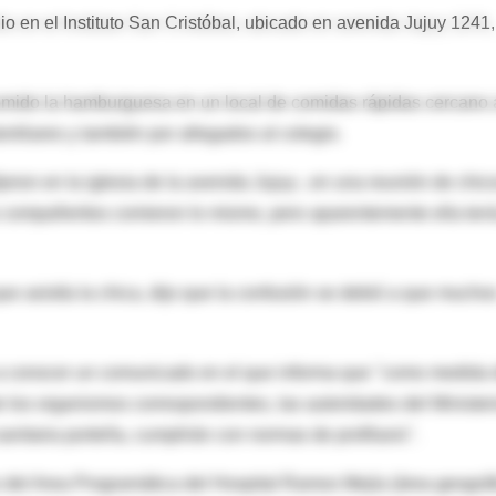
io en el Instituto San Cristóbal, ubicado en avenida Jujuy 1241,
omido la hamburguesa en un local de comidas rápidas cercano 
miliares y también por allegados al colegio.
ijeron en la iglesia de la avenida Jujuy-, en una reunión de chic
s compañeritos comieron lo mismo, pero aparentemente ella ten
que asistía la chica, dijo que la confusión se debió a que mucho
o a conocer un comunicado en el que informa que "como medida
e los organismos correspondientes, las autoridades del Minister
nitaria porteña, cumplirán con normas de profilaxis".
 del Area Programática del Hospital Ramos Mejía (área geográf