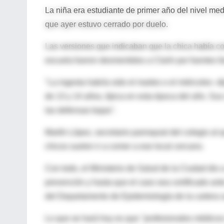
La niña era estudiante de primer año del nivel med
que ayer estuvo cerrado por duelo.
Las versiones que indicaban que la chica había c
escuela fueron desmentidos a Clarín por fuentes fa
"La ingesta habría sido el martes o el miércoles -d
de 13 y 14 años, típica en esta época del año. Su
las defensas bajas".
Martín López, secretario parroquial del colegio al 
chicos suelen ir a comer a ese local cercano.
Con todo, el Ministerio de Salud de la Ciudad di
prevención y hasta que el caso sea certificado ant
del Departamento de Epidemiología de la cartera sa
Lo que se hará hoy es que "profesionales médicos