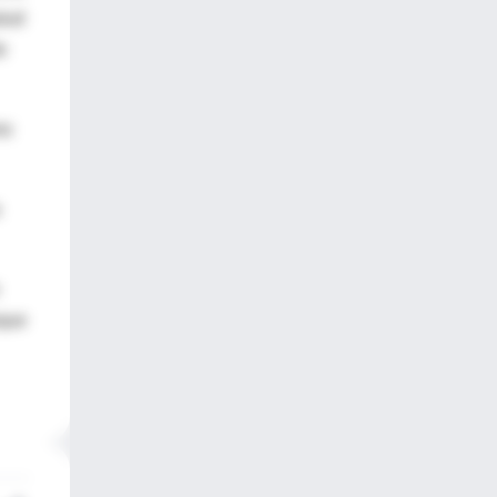
alud
e
mo
nque