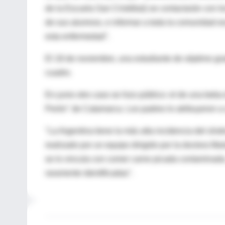
de la Escuela San Cristóbal) se contactarán con los
de sus alumnos, e informar a toda la comunidad e
esta enfermedad".
El 18 de noviembre, una estudiante de séptimo gr
cuadro.
En junio otro caso se hizo público: el de una beb
Perón" de Catamarca. Los padres lo atribuyeron a 
"La Argentina tiene la más alta incidencia del sínd
realizado por un equipo dirigido por la doctora Ma
se lo vincula con comer carne picada contaminada,
raramente identificadas".