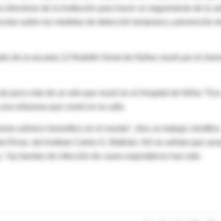
 directivos de la Institución para hacer un seguimiento de la s
scolar sobre las medidas de detección temprana y prevención d
ado de la escuela 12 Rodolfo Senet de Núñez murió por el mis
a de poco más de un año que murió en el Hospital de Niños "Eva
una milanesa que comió en la calle.
rome urémico hemolítico en el mundo", dice un trabajo científico
rta Rivas, del Instituto Carlos G. Malbrán. Ahí se señala que au
 "las fuentes de infección de casos esporádicos han sido