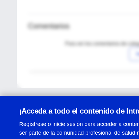
Comentarios
Para ver los comentarios de coleg
I
¡Acceda a todo el contenido de Int
Regístrese o inicie sesión para acceder a conten
ser parte de la comunidad profesional de salud 
Centro de Ayuda