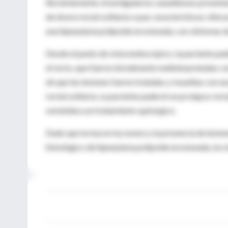
Recientemente, investigadores canadienses presenta
de úlcera rectal solitaria cuyas características clín
una hiperplasia polipoide erosionada, con síntomas d
Desde el punto de vista endoscópico, la paciente pad
el recto, que fueron inicialmente malinterpretadas co
de que las lesiones fueron tratadas y resueltas con u
rectal solitaria. La paciente padeció un prolapso rec
sometida a un tratamiento quirúrgico.
Dado que la mucorrea severa y la presencia de lesion
histológico de hiperplasia polipoide erosionada, los 