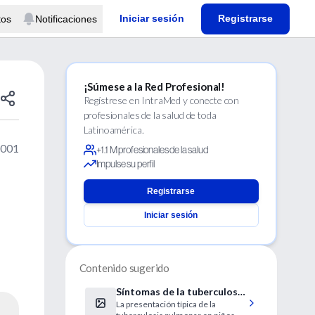
Iniciar sesión
Registrarse
tos
Notificaciones
¡Súmese a la Red Profesional!
Regístrese en IntraMed y conecte con
profesionales de la salud de toda
Latinoamérica.
2001
+1.1 M profesionales de la salud
Impulse su perfil
Registrarse
Iniciar sesión
Contenido sugerido
Síntomas de la tuberculosis
La presentación típica de la
pulmonar infantil en niños