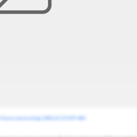
of Gastroenterology 2001;15 (7):479-483