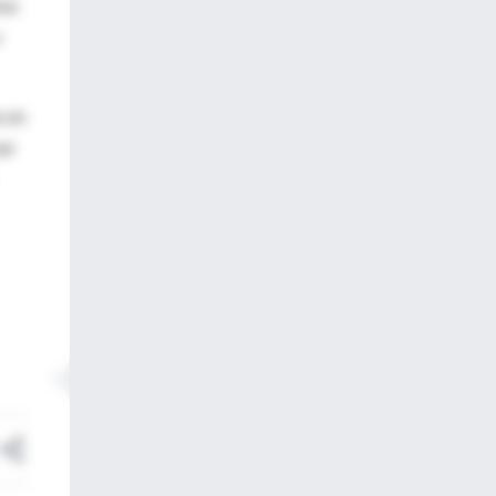
ome
s en
sar