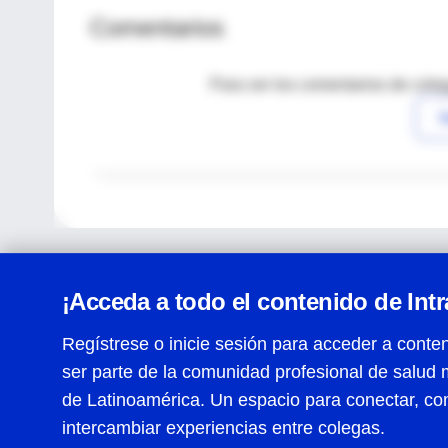
Comentarios
Para ver los comentarios de coleg
I
¡Acceda a todo el contenido de Int
Regístrese o inicie sesión para acceder a conten
ser parte de la comunidad profesional de salud 
Centro de Ayuda
de Latinoamérica. Un espacio para conectar, co
Términos y condiciones
| Políticas de privacidad
| Todos
intercambiar experiencias entre colegas.