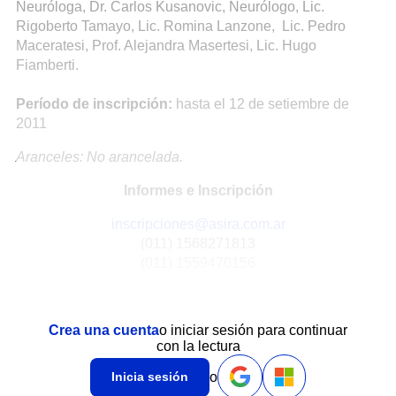
Neuróloga, Dr. Carlos Kusanovic, Neurólogo, Lic.
Rigoberto Tamayo, Lic. Romina Lanzone, Lic. Pedro
Maceratesi, Prof. Alejandra Masertesi, Lic. Hugo
Fiamberti.
Período de inscripción:
hasta el 12 de setiembre de
2011
Aranceles: No arancelada.
Informes e Inscripción
inscripciones@asira.com.ar
(011) 1568271813
(011) 1559470156
Crea una cuenta
o iniciar sesión para continuar
con la lectura
o
Inicia sesión