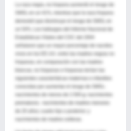
La raza negra, no hispana aumentó el riesgo de
SMSL en un 41%, mientras que la raza hispana
demostró que disminuye el riesgo de SMSL en
un 54%. Los hallazgos del Informe Nacional de
Estadísticas Vitales del CDC del 2004
señalaron que un mayor porcentaje de nacidos
vivos en los EE.UU. entre las madres negras no
hispanas, en comparación con las madres
blancas, no hispanas e hispanas tenían las
siguientes características maternas e infantiles
conocidas por aumentar el riesgo de SMSL:
nacimientos de menos de 2.500 g; nacimientos
prematuros; nacimientos de madres menores
de 20 años; cuarto hijo o posterior; y
nacimientos de madres solteras.