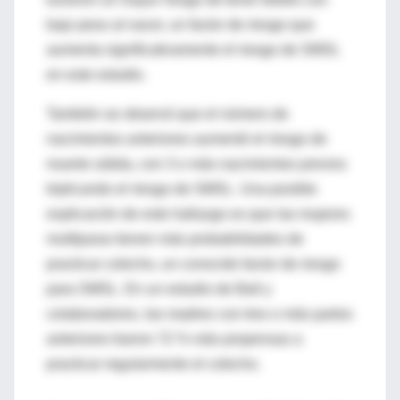
bajo peso al nacer, un factor de riesgo que
aumenta significativamente el riesgo de SMSL
en este estudio.
También se observó que el número de
nacimientos anteriores aumentó el riesgo de
muerte súbita, con 3 o más nacimientos previos
triplicando el riesgo de SMSL. Una posible
explicación de este hallazgo es que las mujeres
multíparas tienen más probabilidades de
practicar colecho, un conocido factor de riesgo
para SMSL. En un estudio de Ball y
colaboradores, las madres con tres o más partos
anteriores fueron 72 % más propensas a
practicar regularmente el colecho.