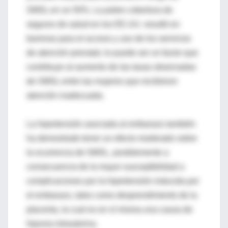
SMSL en un 50%. La pobre cobertura de
seguros de salud en los EE.UU. resultó en
barreras para el acceso y uso de los servicios
de atención prenatal, lo puede ser un factor que
contribuye al aumento de las tasas observadas
de SMSL entre las mujeres que recibieron
atención inadecuada.
La hipertensión asociada al embarazo también
ha demostrado tener un efecto moderado sobre
la ocurrencia de SMSL, posiblemente a
consecuencia de la mayor susceptibilidad a
complicaciones por la hipertensión inducida por
el embarazo, tales como desprendimiento de la
placenta, la cual es en sí misma una causa de
hipoxia intrauterina.