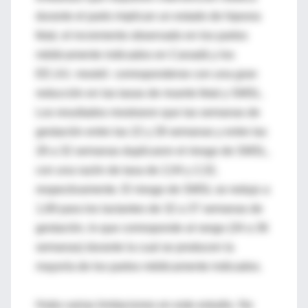
durante el parto implican un estado de hipoxia
fetal, el incremento observado en los partos
médicamente indicados en Canadá y los
EE.UU. mostró corresponderse con una gran
reducción en las tasas de muerte fetal y SMSL.
Los resultados mostraron que las semanas de
gestación entre las 22 y 28 semanas y entre las
28 a 32 semanas duplicaron el riesgo de SMSL,
con una razón de tasa de 2,04 y 2,32,
respectivamente. El riesgo de SMSL se redujo a
1,69 para los lactantes de 32 a 37 semanas de
gestación, lo que corresponde al rango (34 a 36
semanas) durante la cual se producen la
mayoría de los partos médicamente indicados.
Hubo varias limitaciones en este estudio. No