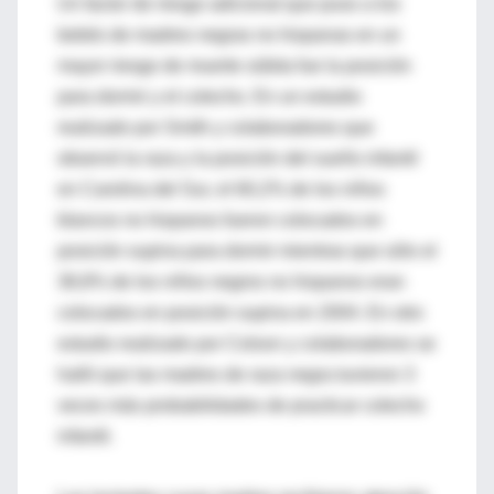
Un factor de riesgo adicional que puso a los
bebés de madres negras no hispanas en un
mayor riesgo de muerte súbita fue la posición
para dormir y el colecho. En un estudio
realizado por Smith y colaboradores que
observó la raza y la posición del sueño infantil
en Carolina del Sur, el 60,2% de los niños
blancos no hispanos fueron colocados en
posición supina para dormir mientras que sólo el
38,8% de los niños negros no hispanos eran
colocados en posición supina en 2004. En otro
estudio realizado por Colson y colaboradores se
halló que las madres de raza negra tuvieron 3
veces más probabilidades de practicar colecho
infantil.