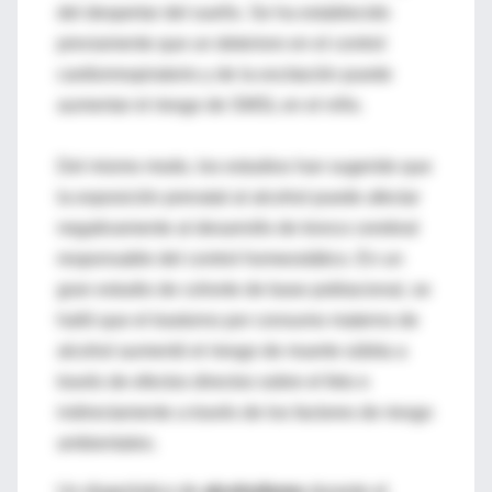
del despertar del sueño. Se ha establecido
previamente que un deterioro en el control
cardiorrespiratorio y de la excitación puede
aumentar el riesgo de SMSL en el niño.
Del mismo modo, los estudios han sugerido que
la exposición prenatal al alcohol puede afectar
negativamente al desarrollo de tronco cerebral
responsable del control homeostático. En un
gran estudio de cohorte de base poblacional, se
halló que el trastorno por consumo materno de
alcohol aumentó el riesgo de muerte súbita a
través de efectos directos sobre el feto e
indirectamente a través de los factores de riesgo
ambientales.
Un diagnóstico de
alcoholismo
durante el