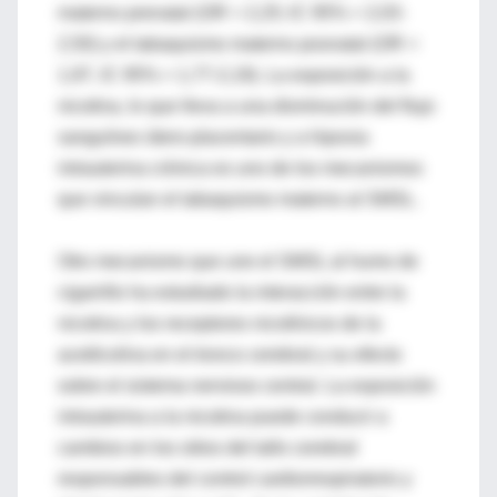
materno prenatal (OR = 2,25; IC 95% = 2,03-
2,50) y el tabaquismo materno posnatal (OR =
1,97, IC 95% = 1,77-2,19). La exposición a la
nicotina, lo que lleva a una disminución del flujo
sanguíneo útero-placentario y a hipoxia
intrauterina crónica es uno de los mecanismos
que vinculan el tabaquismo materno al SMSL.
Otro mecanismo que une el SMSL al humo de
cigarrillo ha estudiado la interacción entre la
nicotina y los receptores nicotínicos de la
acetilcolina en el tronco cerebral y su efecto
sobre el sistema nervioso central. La exposición
intrauterina a la nicotina puede conducir a
cambios en los sitios del tallo cerebral
responsables del control cardiorrespiratorio y