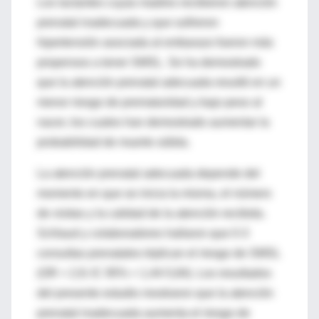
Los lactantes cuyas madres recibieron atención
prenatal inadecuada y que sufrieron
hipertensión asociada al embarazo fueron más
propensos a tener SMSL. Se ha demostrado
que la atención prenatal adecuada resultó en un
menor riesgo de prematuridad y bajo peso al
nacer, los cuales han demostrado aumentar la
probabilidad de muerte súbita.
La atención prenatal adecuada depende del
momento en que se inicia la misma, el número
de visitas y la calidad de la atención recibida.
Schlaud y colaboradores hallaron que 0-3
consultas prenatales triplican el riesgo de SMSL
(OR = 2,9; IC 95% = 1,44-5,84). Los resultados
del presente estudio mostraron que la atención
prenatal inadecuada aumenta el riesgo de