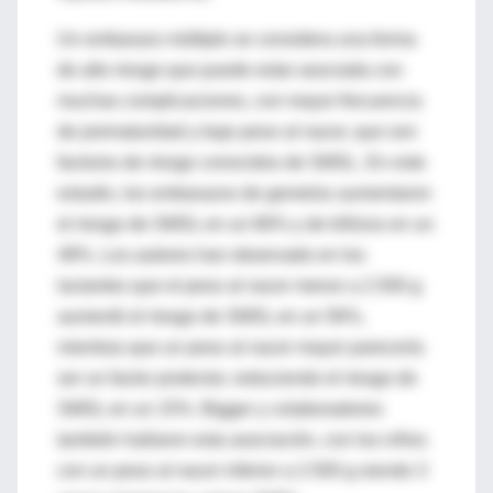
Un embarazo múltiple se considera una forma
de alto riesgo que puede estar asociada con
muchas complicaciones, con mayor frecuencia
de prematuridad y bajo peso al nacer, que son
factores de riesgo conocidos de SMSL. En este
estudio, los embarazos de gemelos aumentaron
el riesgo de SMSL en un 66% y de trillizos en un
48%. Los autores han observado en los
lactantes que el peso al nacer menor a 2.500 g
aumentó el riesgo de SMSL en un 56%,
mientras que un peso al nacer mayor parecería
ser un factor protector, reduciendo el riesgo de
SMSL en un 15%. Bigger y colaboradores
también hallaron esta asociación, con los niños
con un peso al nacer inferior a 2.500 g siendo 3