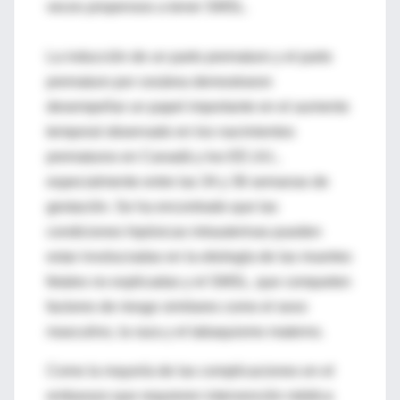
veces propensos a tener SMSL.
La inducción de un parto prematuro y el parto
prematuro por cesárea demostraron
desempeñar un papel importante en el aumento
temporal observado en los nacimientos
prematuros en Canadá y los EE.UU.,
especialmente entre las 34 y 36 semanas de
gestación. Se ha encontrado que las
condiciones hipóxicas intrauterinas pueden
estar involucradas en la etiología de las muertes
fetales no explicadas y el SMSL, que comparten
factores de riesgo similares como el sexo
masculino, la raza y el tabaquismo materno.
Como la mayoría de las complicaciones en el
embarazo que requieren intervención médica