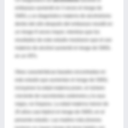
embarazo aumentó en 3 veces el riesgo de
SMSL y un diagnóstico materno de alcoholismo
dentro del año después del embarazo resultó en
un riesgo 8 veces mayor, mientras que los
resultados de este estudio mostraron que el uso
materno de alcohol aumentó el riesgo de SMSL
en un 45%.
Otras características basales encontradas en
este estudio que aumentan el riesgo de SMSL
incluyeron la edad materna joven, el número
creciente de nacimientos anteriores y la raza
negra, no hispana. La edad materna menor de
20 años casi triplicó el riesgo de SMSL en el
presente estudio. Las madres más jóvenes
tuvieron un mayor riesgo de tener bebés con