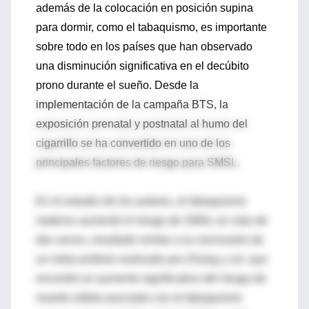
además de la colocación en posición supina
para dormir, como el tabaquismo, es importante
sobre todo en los países que han observado
una disminución significativa en el decúbito
prono durante el sueño. Desde la
implementación de la campaña BTS, la
exposición prenatal y postnatal al humo del
cigarrillo se ha convertido en uno de los
principales factores de riesgo para SMSL.
En el estudio de los autores, el tabaquismo
materno aumentó el riesgo de SMSL en más de
dos veces, resultado similar a la conclusión de
un meta-análisis realizado por Zhang y col. que
encontró un aumento significativo del riesgo de
muerte súbita asociada con el tabaquismo