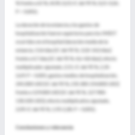
% frente a 65 %; AOR, 0,23; IC del 95 %, 0,21-0,26;
P < 0,001).
La duración de la estancia y los gastos de
hospitalización fueron superiores para los IMEST
ocurridos en el hospital (duración media de la
estancia, 13,4 días [IC del 95 %, 12,8-14,0 días]
frente a 4,7 días [IC del 95 %, 4,6-4,8 días]; efecto
multiplicador ajustado, 2,51; IC del 95 %, 2,35-
2,69; P < 0,001; gastos medios de hospitalización,
245.000 USD [IC del 95 %, 235.300-254.800 USD]
frente a 129.000 USD [IC del 95 %, 127.900-
130.100 USD]; efecto multiplicativo ajustado,
2,09; IC del 95 %, 1,93-2,28; P < 0,001).
Conclusiones y relevancia