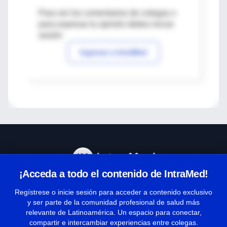
Para ver los comentarios de colegas o
para expresar tu opinión debes iniciar
sesión
Ingresar a IntraMed
¡Acceda a todo el contenido de IntraMed!
Centro de Ayuda
Regístrese o inicie sesión para acceder a contenido exclusivo
y ser parte de la comunidad profesional de salud más
relevante de Latinoamérica. Un espacio para conectar,
Términos y condiciones
compartir e intercambiar experiencias entre colegas.