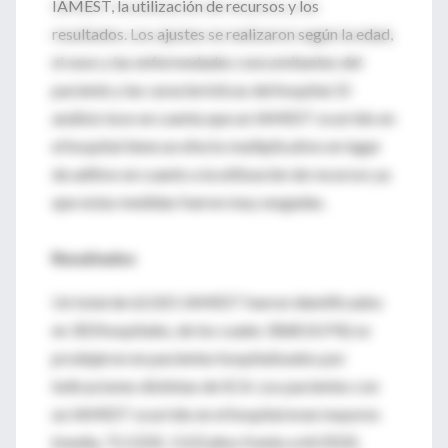
IAMEST, la utilización de recursos y los
resultados. Los ajustes se realizaron según la edad,
el sexo y las enfermedades concomitantes del
paciente y las características del hospital. El
análisis tuvo en cuenta que un IAMEST ocurrido en
el hospital tiene un efecto multiplicativo en lugar
de aditivo en cuanto a la utilización de recursos ya
que estas medidas fueron muy sesgadas.
Resultados
Un total de 62.021 IAMEST fueron identificados
en 303 hospitales, de los cuales 3068 (4,9 %) se
produjeron en pacientes hospitalizados por
indicaciones distintas de SCA. Los pacientes con
un IAMEST ocurrido en el hospital eran mayores
(media, 71,5 [DE, 13,5] años frente a 64,9 [DE,