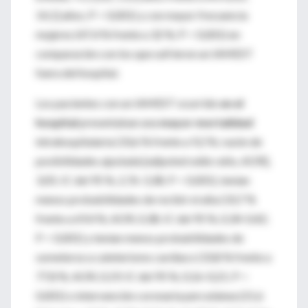
14,1] años; P < 0,001) y con mayor frecuencia
mujeres (47,4 % frente a 32 %; P < 0,001) en
comparación con los que sufrieron un IAMEST
fuera del hospital.
Los pacientes con un IAMEST ocurrido
en el
hospital
presentaban una
mayor mortalidad
intrahospitalaria (33,6 % frente a 9,2 %; razón de
posibilidades ajustada [adjusted odds ratio, AOR],
3,05; IC del 95 %, 2,76-3,38; P < 0,001), tenían
menos probabilidades de recibir el alta (33,7 %
frente a 69,4 %; AOR, 0,38; IC del 95 %, 0,34-0,42;
P < 0,001) y tenían menos probabilidades de
someterse a cateterismo cardíaco (33,8 % frente a
77,8 %; AOR, 0,19; IC del 95 %, 0,16-0,21; P <
0,001) o intervención coronaria percutánea (21,6