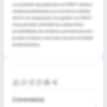
Los pacientes que padecieron un IMEST mientras
estaban hospitalizados por un trastorno distinto
de SCA, en comparación con aquellos con IMEST
como pacientes ambulatorios, tenían menos
probabilidades de someterse a una intervención o
pruebas invasivas y una mayor tasa de mortalidad
intrahospitalaria.
Comentarios