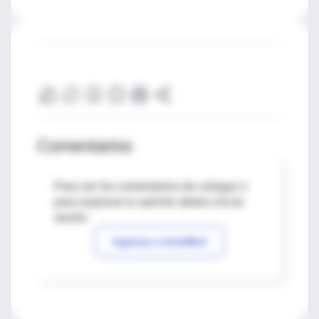
Comentarios
Para ver los comentarios de colegas o
para expresar tu opinión debes iniciar
sesión
Ingresar a IntraMed