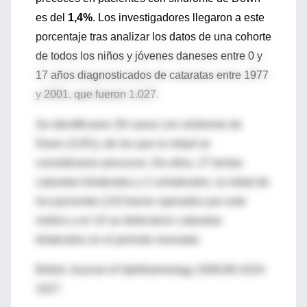
es del
1,4%
. Los investigadores llegaron a este
porcentaje tras analizar los datos de una cohorte
de todos los niños y jóvenes daneses entre 0 y
17 años diagnosticados de cataratas entre 1977
y 2001, que fueron 1.027.
Se identificaron 29 casos con síndrome de
Down (2,8%), de los que la mitad se
consideraron precoces. De ellos, 27 tenían
cataratas bilaterales y 2 unilaterales, la mitad de
los pacientes (14) fueron operados por este
motivo y en 10 se detectaron cataratas
bilaterales en el periodo neonatal.
British Journal of Ophthalmology 2006;90:1024-
1027