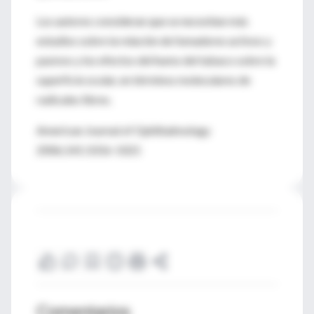
Los autores consideran que se necesitan más
estudios sobre la relación de fumadores activos y
pasivos y los efectos del humo del tabaco sobre la
superficie ocular, en términos moleculares de
radicales libres.
American Journal of Ophthalmology
2006;141:1016-1021
Comentarios