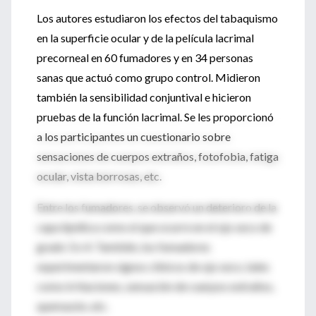
Los autores estudiaron los efectos del tabaquismo
en la superficie ocular y de la película lacrimal
precorneal en 60 fumadores y en 34 personas
sanas que actuó como grupo control. Midieron
también la sensibilidad conjuntival e hicieron
pruebas de la función lacrimal. Se les proporcionó
a los participantes un cuestionario sobre
sensaciones de cuerpos extraños, fotofobia, fatiga
ocular, vista borrosas, etc.
Entre los fumadores, se observó un deterioro de la
capa lipídica como el que ocurre en el ojo seco de
grado 3 o 4. También, los fumadores
experimentaron signos clínicos de ojo seco, tales
como irritaciones, sensación de cuerpos extraños,
quemazón, etc.