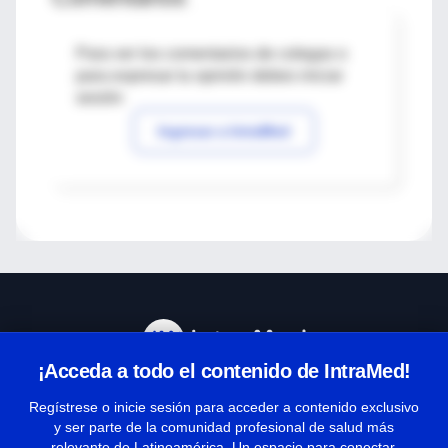
Para ver los comentarios de colegas o
para expresar tu opinión debes iniciar
sesión
Ingresar a IntraMed
¡Acceda a todo el contenido de IntraMed!
Centro de Ayuda
Regístrese o inicie sesión para acceder a contenido exclusivo
y ser parte de la comunidad profesional de salud más
relevante de Latinoamérica. Un espacio para conectar,