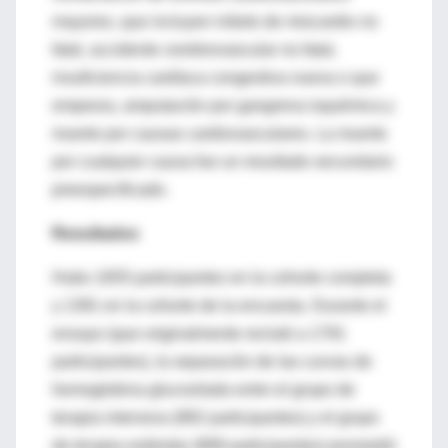
mayores, que incluyen infarto de miocardio no
fatal, accidente cerebrovascular no fatal,
insuficiencia cardíaca congestiva nueva o que
empeora, amputación por gangrena isquémica y
muerte por causas cardiovasculares. La muerte
por cualquier causa fue un resultado secundario
preespecificado.
Resultados
Hubo 1655 participantes en la cohorte completa
y 1391 en la cohorte de la encuesta. Durante el
ensayo (que originalmente reclutó a 1791
participantes), la separación de las curvas de
hemoglobina glucosilada entre el grupo de
terapia intensiva (892 participantes) y el grupo
de terapia estándar (899 participantes) promedió