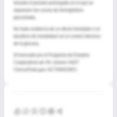
durante el período prolongado en el que se
separaron las curvas de hemoglobina
glucosilada.
No hubo evidencia de un efecto heredado o un
beneficio de mortalidad con el control intensivo
de la glucosa.
(Financiado por el Programa de Estudios
Cooperativos de VA; número VADT
ClinicalTrials.gov, NCT00032487).