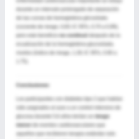
enfermedad cardiovascular importante se redujo
durante un intervalo prolongado de separación
de las curvas de hemoglobina glicosilada
(cociente de riesgo, 0,83; IC 95%, 0,70 a 0,99),
pero este beneficio
no continuó
después de la
ecualización de la hemoglobina glucosilada.
niveles (índice de riesgo, 1.26; IC 95%, 0.90 a
1.75).
Conclusiones
Los participantes con diabetes tipo 2 que habían
sido asignados al azar a un control intensivo de
glucosa durante 5,6 años tenían un
riesgo
menor
de eventos cardiovasculares que
aquellos que recibieron terapia estándar solo