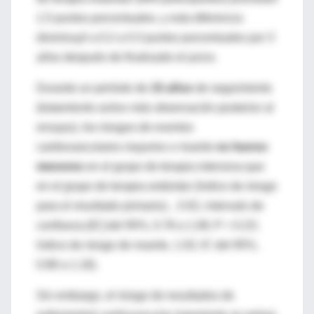
1.5 puntos porcentuales, y esta diferencia
disminuyó a 0.2 a 0.3 puntos porcentuales por 3
años después de finalizado el juicio.
Durante un período de
15 años
de seguimiento
(tratamiento activo más observación posterior al
ensayo), los riesgos de eventos
cardiovasculares mayores o muerte
no fueron
menores
en el grupo de terapia intensiva que
en el grupo de terapia estándar (índice de riesgo
para el resultado primario). , 0.91; intervalo de
confianza [IC] del 95%, 0.78 a 1.06; P = 0.23;
índice de riesgo de muerte, 1.02; IC del 95%,
0.88 a 1.18).
Sin embargo, el riesgo de resultados de