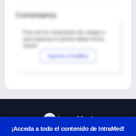
Comentarios
Para ver los comentarios de colegas o
para expresar tu opinión debes iniciar
sesión
Ingresar a IntraMed
¡Acceda a todo el contenido de IntraMed!
Centro de Ayuda