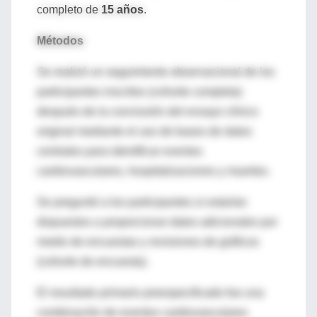
completo de
15 años
.
Métodos
Se realizó un seguimiento observacional de los
participantes inscritos (cohorte completa)
después de la conclusión del ensayo clínico
original mediante el uso de bases de datos
centrales para identificar eventos
cardiovasculares, hospitalizaciones y muertes.
Se preguntó a los participantes si estarían
dispuestos a proporcionar datos adicionales por
medio de encuestas y revisiones de gráficos
(cohorte de encuesta).
El resultado primario preespecificado fue una
combinación de eventos cardiovasculares