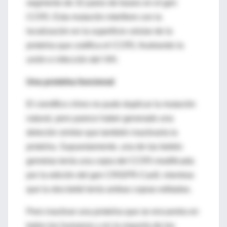
segmento de 32 pares de bases en el gen
CCR5. Esta mutación interfiere con la
localización en la superficie celular de la
proteína que codifica el CCR5, frustrando la
unión e infección del VIH.
Una proteína funcional
El científico chino no pudo duplicar la mutación
natural, pero parece haber generado una
deleción similar que también inactivaría la
proteína. Supuestamente, una de las bebés
gemelas tenía una copia del CCR5 modificada
por la edición del gen CRISPR-Cas9, mientras
que la otra bebé tenía ambas copias editadas.
Pero inactivar una proteína que se encuentra en
todos los humanos y en la mayoría de los