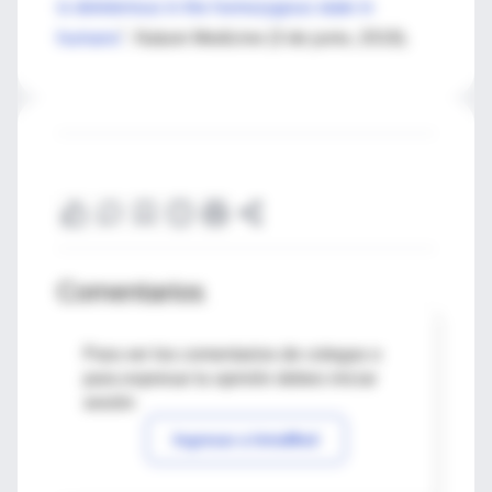
is deleterious in the homozygous state in
humans
". Nature Medicine (3 de junio, 2019).
Comentarios
Para ver los comentarios de colegas o
para expresar tu opinión debes iniciar
sesión
Ingresar a IntraMed