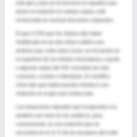
este gen y que ya no funciona en aquellos que
tienen la mutación en ambas copias, está
involucrada en muchas funciones corporales.
El gen CCR5 que He Jiankui dijo haber
modificado en las dos niñas codifica una
proteína que, entre otras cosas, se encuentra en
la superficie de las células inmunitarias y ayuda
a algunas cepas del VIH, incluidas las más
comunes, a entrar e infectarlas. El científico
chino dijo que había querido introducir una
mutación en el gen que evitara esto.
Las mutaciones naturales que incapacitan a la
proteína son raras en los asiáticos, pero,
curiosamente, es una mutación que se
encuentra en el 11 % de los europeos del norte