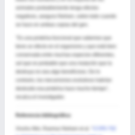
animales probablemente tenga efectos
negativos, asegura Nielsen, sobre todo cuando
se hace en ambas copias del gen.
"Es una proteína funcional que sabemos que
tiene un efecto en el organismo y que está bien
conservada entre muchas especies diferentes,
así que es probable que una mutación que la
destruya no sea algo beneficioso. De lo
contrario, los mecanismos evolutivos habrían
destruido esa proteína hace mucho tiempo",
recalca el investigador.
Referencia bibliográfica:
Xinzhu Wei, Rasmus Nielsen et al. "
CCR5-?32