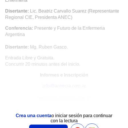
Enfermeria
Disertante:
Lic. Beatriz Carvallo Suarez (Representante
Regional CIE, Presidenta ANEC)
Conferencia:
Presente y Futuro de la Enfermeria
Argentina
Disertante:
Mg. Ruben Gasco.
Entrada Libre y Gratuita.
Concurrir 20 minutos antes del inicio.
Informes e Inscripción
info@aceecra.com.ar
http://www.aceecra.com.ar
Crea una cuenta
o iniciar sesión para continuar
con la lectura