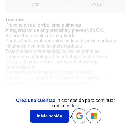
762
-
Otro
Temario:
Prevención del embolismo pulmonar
Antagonismo de angiotensina y prevención CV.
Remodelado ventricular izquierdo
Puntos finales subrrogantes en Insuficiencia cardíaca
Inflamación en insuficiencia cardíaca
Tratamiento no farmacológico de las arritmias
Errores en cardiología-El cardiólogo frente al error.
Crítica a lo considerado normal en el sistema
cardiovascular.
Almuerzo con discusión de casos clínicos:
Hipertensión secundaria-Cardiopatía isquénuca.
Terapias médicas aliadas de los tratamientos
endovasculares.
Crea una cuenta
o iniciar sesión para continuar
con la lectura
o
Inicia sesión