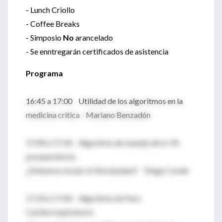
- Lunch Criollo
- Coffee Breaks
- Simposio
No
arancelado
- Se enntregarán certificados de asistencia
Programa
16:45 a 17:00 Utilidad de los algoritmos en la
medicina critica Mariano Benzadón
17:00 a 17:20 Algoritmo de manejo de la FA
posoperatoria:
¿Debemos incluir al Vernakalant? Diego Conde
17:20 a 17:40 Algoritmo de Paro
Cardiorrespiratorio: