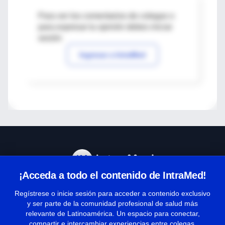
Para ver los comentarios de colegas o
para expresar tu opinión debes iniciar
sesión
Ingresar a IntraMed
¡Acceda a todo el contenido de IntraMed!
Centro de Ayuda
Regístrese o inicie sesión para acceder a contenido exclusivo
y ser parte de la comunidad profesional de salud más
relevante de Latinoamérica. Un espacio para conectar,
Términos y condiciones
compartir e intercambiar experiencias entre colegas.