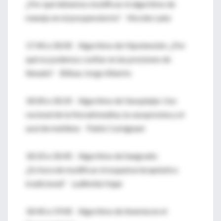
¿Por qué debemos modificar el algoritmo de
manejo en el posoperatorio? Nicolás Lalor
17:40 a 18:00 Algoritmo de Hipotensión: ¿Por
qué no podemos confiar en las presiones de
llenado? Bilbao Jorge Alberto
18:00 a 18:20 Algoritmo de Vasoplejía: Uso
racional de la Noradrenalina, la vasopresina y el
azul de metileno Pablo Comignani
18:20 a 18:40 Algoritmo de Sangrado:
¿Es hora de modificar el esquema terapéutico
tradicional? Ludhmila Hajar
18:40 a 19:00 Algoritmo de Anemia en el