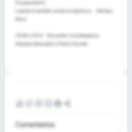
Posoperatorio:
Cuando el sentido común se equivoca... Adriana
Rossi
19:00 a 19:15 Discusión: Coordinadores:
Mariano Benzadón y Pablo Heredia
Comentarios