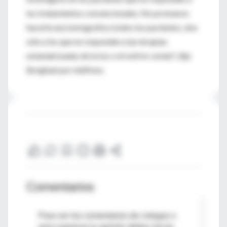
los tratamientos convencionales. No promuevo
hacerle una tomografía a todos los pacientes, sino
sólo a los que no responden a las terapias
estandarizadas de la tos o el resfrío común", dijo
Borghaei por teléfono.
Comentarios
Para ver los comentarios de colegas o
para expresar tu opinión debes iniciar