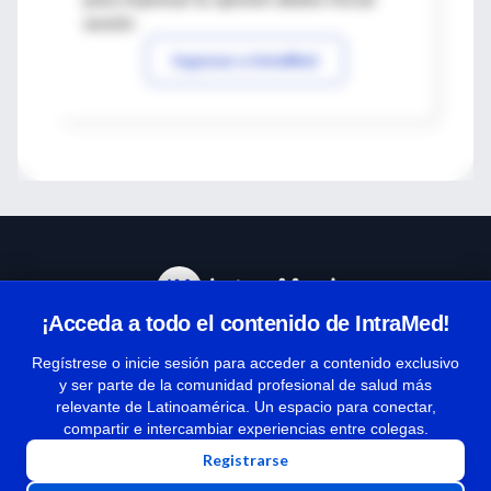
sesión
Ingresar a IntraMed
¡Acceda a todo el contenido de IntraMed!
Centro de Ayuda
Regístrese o inicie sesión para acceder a contenido exclusivo
y ser parte de la comunidad profesional de salud más
relevante de Latinoamérica. Un espacio para conectar,
Términos y condiciones
compartir e intercambiar experiencias entre colegas.
| Políticas de privacidad
Registrarse
| Todos los derechos reservados | Copyright 1997-2026