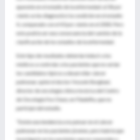
aparente en el estadio de la enfermedad: al 58 por
ciento se les diagnosticó la condición en el estadio
4, comparado con el 43 por ciento en el 2000. Pero
esto podría ser una consecuencia del cambio de la
clasificación de los estadios de la enfermedad.
Este tipo de resultados deberían inducir a los
médicos a controlar a los pacientes que no serían
los candidatos típicos a desarrollar cáncer
pulmonar, opinó el doctor Hossein Borghaei,
director de oncología clínica torácica del Centro
de Oncología Fox Chase, en Filadelfia, que no
participó del estudio.
"Existe una tendencia a no pensar en el cáncer
pulmonar en los pacientes jóvenes, pero habría que
investigarlo en los pacientes que no responden a