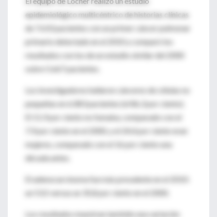
El equipo de Locher realizó un estudio
epidemiológico multicéntrico de historias clínicas
de 7.610 pacientes con un primer cáncer pulmonar
primario detectado en el 2010 y comparó los
resultados con los de un estudio similar del 2000
sobre 5.667 pacientes.
Los investigadores hallaron cánceres de células no
pequeñas en 6.083 pacientes (el 86,3 por ciento).
El 11,9 por ciento no fumaba, comparado con el
7,9 por ciento en el 2000, y el 24,4 por ciento eran
mujeres, comparado con el 16 por ciento una
década antes.
El adenocarcinoma fue más prevalente en el 2010:
un 53,5 versus un 35,8 por ciento en el 2000.
Los resultados muestran también una variación