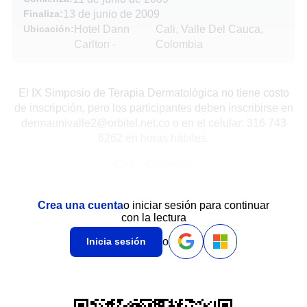
Finaliza:
13 de junio de 2009
Ubicación:
Hotel Dann
Cali, Valle Del Cauca,
Carlton
-
Colombia
El IX Simposio de Terapia Dermatológica no tiene costo
de inscripción, pero los participantes deben inscribirse en
dermaunivalle2@orbitel.net.co o en el celular: 316 743
6262 en horas hábiles.
Cali – Colombia
Crea una cuenta
o iniciar sesión para continuar
con la lectura
o
Inicia sesión