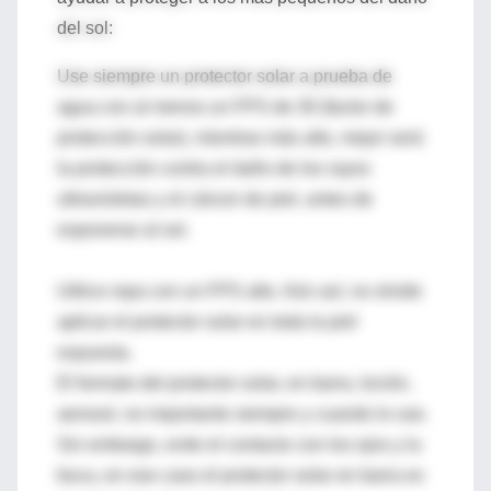
del sol:
Use siempre un protector solar a prueba de
agua con al menos un FPS de 30 (factor de
protección solar), mientras más alto, mejor será
la protección contra el daño de los rayos
ultravioletas y el cáncer de piel, antes de
exponerse al sol.
Utilice ropa con un FPS alto. Aún así, no olvide
aplicar el protector solar en toda la piel
expuesta.
El formato del protector solar, en barra, loción,
aerosol, no importante siempre y cuando lo use.
Sin embargo, evite el contacto con los ojos y la
boca, en ese caso el protector solar en barra es