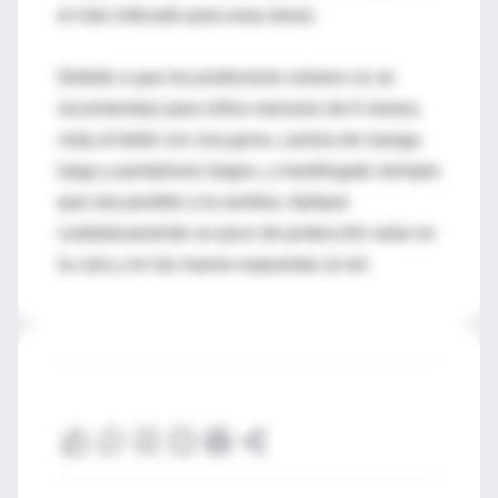
el más indicado para esas áreas.
Debido a que los protectores solares no se
recomiendan para niños menores de 6 meses,
vista al bebé con una gorra, camisa de manga
larga y pantalones largos, y manténgale siempre
que sea posible a la sombra. Aplique
cuidadosamente un poco de protección solar en
la cara y en las manos expuestas al sol.