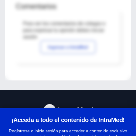
Comentarios
Para ver los comentarios de colegas o
para expresar tu opinión debes iniciar
sesión
Ingresar a IntraMed
¡Acceda a todo el contenido de IntraMed!
Centro de Ayuda
Regístrese o inicie sesión para acceder a contenido exclusivo