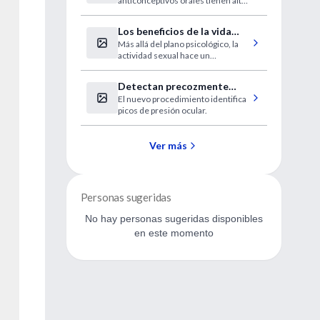
anticonceptivos orales tienen altas
posibilidades de sufrir migrañas y
dolor de cabeza, según demuestra
Los beneficios de la vida
un nuevo estudio de la Norwegian
Más allá del plano psicológico, la
sexual
University of Science, de
actividad sexual hace un
Trondheim (Noruega), que publica
importante aporte a la salud física.
“Neurology”.
Mitos, realidades y consejos de
Detectan precozmente
los especialistas.
El nuevo procedimiento identifica
daños en el nervio óptico.
picos de presión ocular.
Ver más
Personas sugeridas
No hay personas sugeridas disponibles
en este momento