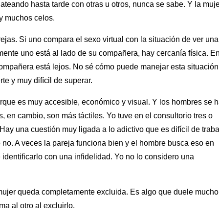
hateando hasta tarde con otras u otros, nunca se sabe. Y la muje
ay muchos celos.
rejas. Si uno compara el sexo virtual con la situación de ver una
mente uno está al lado de su compañera, hay cercanía física. E
a compañera está lejos. No sé cómo puede manejar esta situación
te y muy difícil de superar.
porque es muy accesible, económico y visual. Y los hombres se 
 en cambio, son más táctiles. Yo tuve en el consultorio tres o
y una cuestión muy ligada a lo adictivo que es difícil de traba
no. A veces la pareja funciona bien y el hombre busca eso en
dentificarlo con una infidelidad. Yo no lo considero una
a mujer queda completamente excluida. Es algo que duele mucho
a al otro al excluirlo.