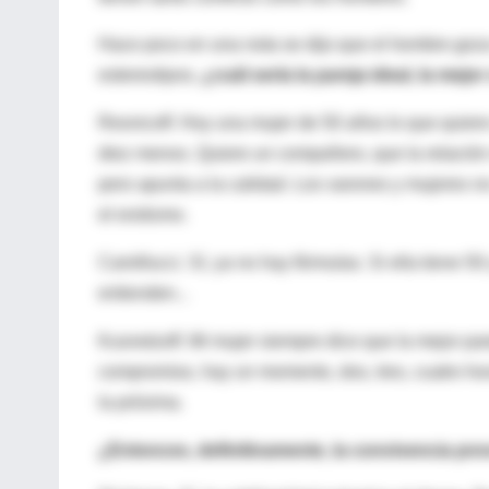
Hace poco en una nota se dijo que el hombre goza m
estereotipos,
¿cuál sería la pareja ideal, la mej
Resnicoff. Hoy una mujer de 50 años lo que quiere
diez menos. Quiere un compañero, que la relació
pero apunta a la calidad. Los varones y mujeres 
el erotismo.
Camillucci. Sí, ya no hay fórmulas. Si ella tiene 50 
entienden...
Kusnetzoff. Mi mujer siempre dice que la mejor pa
compromiso, hay un momento, dos, tres, cuatro hor
la próxima.
¿Entonces, definitivamente, la convivencia prov