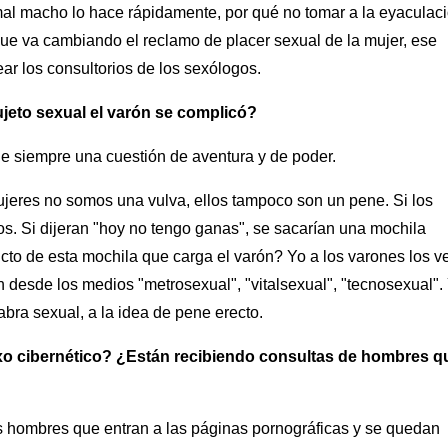
imal macho lo hace rápidamente, por qué no tomar a la eyaculac
ue va cambiando el reclamo de placer sexual de la mujer, ese
r los consultorios de los sexólogos.
jeto sexual el varón se complicó?
ue siempre una cuestión de aventura y de poder.
jeres no somos una vulva, ellos tampoco son un pene. Si los
os. Si dijeran "hoy no tengo ganas", se sacarían una mochila
to de esta mochila que carga el varón? Yo a los varones los v
desde los medios "metrosexual", "vitalsexual", "tecnosexual".
bra sexual, a la idea de pene erecto.
xo cibernético? ¿Están recibiendo consultas de hombres q
os hombres que entran a las páginas pornográficas y se quedan