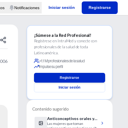
Iniciar sesión
Registrarse
tos
Notificaciones
¡Súmese a la Red Profesional!
Regístrese en IntraMed y conecte con
profesionales de la salud de toda
Latinoamérica.
2006
+1.1 M profesionales de la salud
Impulse su perfil
Registrarse
Iniciar sesión
Contenido sugerido
Anticonceptivos orales y
Las mujeres que toman
migrañas