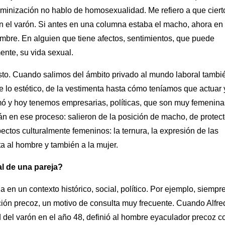
eminización no hablo de homosexualidad. Me refiero a que ciert
en el varón. Si antes en una columna estaba el macho, ahora en
mbre. En alguien que tiene afectos, sentimientos, que puede
ente, su vida sexual.
sto. Cuando salimos del ámbito privado al mundo laboral tambi
 lo estético, de la vestimenta hasta cómo teníamos que actuar 
rmó y hoy tenemos empresarias, políticas, que son muy femenina
n en ese proceso: salieron de la posición de macho, de protect
ctos culturalmente femeninos: la ternura, la expresión de las
a al hombre y también a la mujer.
al de una pareja?
la en un contexto histórico, social, político. Por ejemplo, siempr
ción precoz, un motivo de consulta muy frecuente. Cuando Alfre
 del varón en el año 48, definió al hombre eyaculador precoz 