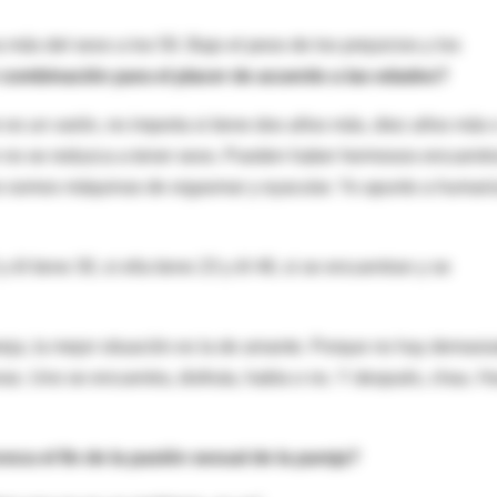
ás del sexo a los 50. Bajo el peso de los prejuicios y los
or combinación para el placer de acuerdo a las edades?
 es un varón, no importa si tiene dos años más, diez años más 
n no se reduzca a tener sexo. Pueden haber hermosos encuentr
no somos máquinas de orgasmar y eyacular. Yo apunto a humani
y él tiene 30, si ella tiene 23 y él 48, si se encuentran y se
reja, la mejor situación es la de amante. Porque no hay demasi
as. Uno se encuentra, disfruta, habla o no. Y después, chau. H
oca el fin de la pasión sexual de la pareja?