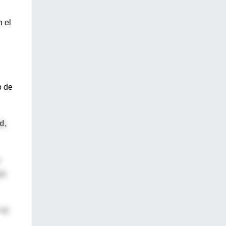
 el
o de
d,
an
 no