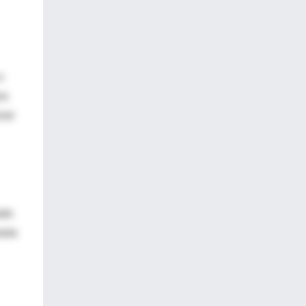
o
os
zar
ado
asta