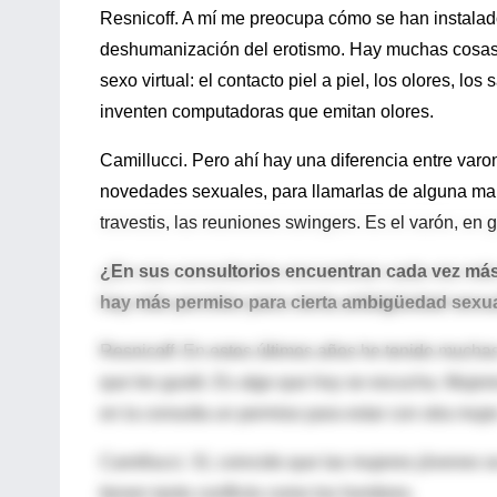
Resnicoff. A mí me preocupa cómo se han instala
deshumanización del erotismo. Hay muchas cosas 
sexo virtual: el contacto piel a piel, los olores, l
inventen computadoras que emitan olores.
Camillucci. Pero ahí hay una diferencia entre var
novedades sexuales, para llamarlas de alguna man
travestis, las reuniones swingers. Es el varón, en
¿En sus consultorios encuentran cada vez más
hay más permiso para cierta ambigüedad sexu
Resnicoff. En estos últimos años he tenido mucha
que les gustó. Es algo que hoy se escucha. Mujer
en la consulta un permiso para estar con otra mujer
Camillucci. Sí, coincido que las mujeres jóvenes 
tienen tanto conflicto como los hombres.