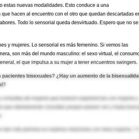
do estas nuevas modalidades. Esto conduce a una
que hacen al encuentro con el otro que quedan descartadas en
os sabores. Todo lo sensorial queda desvirtuado. Espero que no se
ones y mujeres. Lo sensorial es más femenino. Si vemos las
era, son más del mundo masculino: el sexo virtual, el consum
 general, el que impulsa a su mujer a tener encuentros swingers.
 pacientes bisexuales? ¿Hay un aumento de la bisexualida
al?
s consultas de mujeres que tuvieron experiencias con mujeres y
es que abiertamente consultan porque quieren ver y hasta busc
.
se dan más permiso en explorar relaciones con otras mujeres. Y