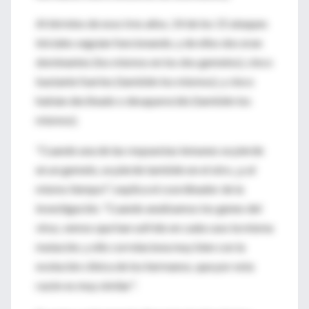
Al término de esos tres años, 14 de los 15 ataques
iniciales seguían funcionando, y de ellos dos eran
dominantes (los mismos en los dos gemelos), cinco
bastante fuertes (también los mismos), y cinco
habían declinado o desaparecido (también los
mismos).
"Cuando una de las respuestas inmunes se pierde
en un gemelo, se pierde también en el otro, ¡y al
mismo tiempo!", explica el coordinador de la
investigación. "Cuando analizamos los genes del
virus, vemos que han sufrido en cada caso la misma
mutación, y ello correlaciona muy bien con la
evolución clínica de los hermanos, que por esta
razón es muy similar".