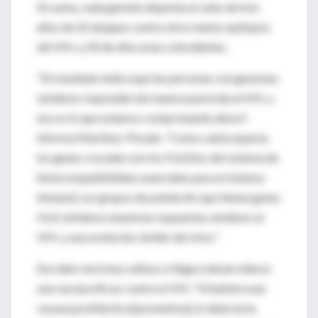
En suma, cada gemelo disponía al cabo de tres
años de 22 ataques contra otros tantos epítopos
del VIH, y 20 de ellos eran coincidentes.
"El resultado indica que las personas con genomas
similares responden de manera parecida al VIH, y
eso es lo que estamos comprobando ahora",
informa Martínez-Picado. "Como cabía esperar,
los genes cruciales son los HLA [los del sistema de
histocompatibilidad, esenciales para el sistema
inmune]. Los grupos de población que tienen genes
HLA similares muestran respuestas similares al
VIH, y una evolución similar del virus".
Ese dato será muy valioso si llega a desarrollarse
una vacuna eficaz contra el VIH. "Si hubiera una
vacuna profiláctica [preventiva], lo ideal sería