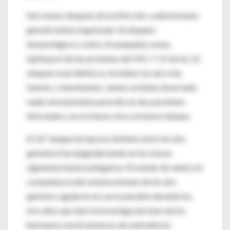
Seis meses después de la infección, cada hermano
gemelo había organizado 16 ataques
inmunológicos contra 16 pequeñas zonas
(epítopos) de las proteínas del VIH. Y 15 de los 16
ataques eran idénticos, incluidos los dos más
fuertes, o dominantes. Jamás se había observado
nada remotamente parecido en dos pacientes
infectados con el mismo virus al mismo tiempo.
El 16º ataque (el que era distinto entre los dos
gemelos) fue languideciendo en los meses
siguientes hasta extinguirse. El estado de salud y la
competencia del sistema inmune de los dos
gemelos siguieron un curso paralelo durante los
tres años que duró la investigación (uno de los
hermanos murió entonces de sobredosis).