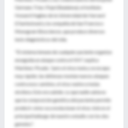
Germans Trias i Pujol (Badalona), el Instituto
Howard Hughes de la Universidad de Harvard
(Charlestown) y la compañía de San Francisco
Monogram Biosciences, que produce diversos
tests diagnósticos del sida.
"El sistema inmune de cualquier paciente organiza
enseguida un ataque contra el VIH", explica
Martínez-Picado, "pero el virus muta y se escapa
muy rápido; las defensas montan nuevos ataques
contra esos cambios, el virus vuelve a mutar,
etcétera. Esto era sabido. Lo que nadie sabía es
que la composición genética del paciente permite
predecir cómo va a evolucionar el virus: éste es el
principal hallazgo de nuestro estudio con los dos
gemelos".