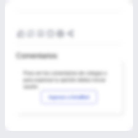
Comentarios
Para ver los comentarios de colegas o
para expresar tu opinión debes iniciar
sesión
Ingresar a IntraMed