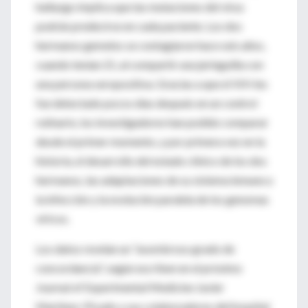
hallazgo implica que las mutaciones del virus
podrán predecirse en cada paciente. Los dos
hermanos gemelos se contagiaron hace seis años,
cuando tenían 21, al compartir una jeringuilla con
una persona seropositiva. Gracias a que el VIH les
fue detectado pocos días después en un control
rutinario, los investigadores han podido comparar
desde el primer momento, y por primera vez en la
historia, el desarrollo del estado clínico de los dos
hermanos, las adaptaciones de su sistema inmune a
la infección y la evolución paralela de los genomas
víricos.
Los datos revelan un "asombroso grado de
concordancia", según escriben en el próximo
Journal of Experimental Medicine Javier
Martínez-Picado y sus colaboradores del hospital