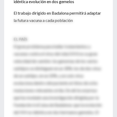
idéntica evolución en dos gemelos
El trabajo dirigido en Badalona permitirá adaptar
la futura vacuna a cada población
EL PAÍS
El gran problema para hallar tratamientos y
vacunas contra el virus del sida (VIH) es su gran
velocidad de cambio: los genomas de los varios
subtipos se distinguen en un 30%; los de dos virus
de un subtipo, en un 20%, y un solo virus
evoluciona dentro del paciente al ritmo de ocho
mutaciones relevantes al día. De ahí la sorpresa
que ha revelado una investigación dirigida por la
Fundación irsiCaixa de Badalona: que la evolución
del VIH es idéntica en dos hermanos gemelos. El