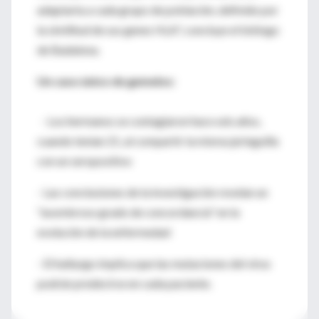
adaptarla a cada grupo de población, definido por
la similitud de sus genes HLA", concluye el biólogo
de Badalona.
Un caso único de gemelos:
- Los hermanos se contagiaron hace seis años,
cuando tenían 21, al compartir la misma jeringuilla
con un seropositivo
- Las conclusiones de la investigación revelan un
"asombroso grado de concordancia" en la
evolución de la enfermedad
- El hallazgo implica que las mutaciones del virus
podrán predecirse en cada paciente.