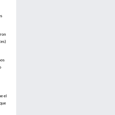
es
aron
tes)
ños
o
e el
 que