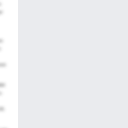
o
ar
as
s
asas
484
o
OR: