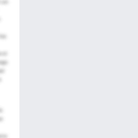
 con
s
fue
n el
esgo
ad
a
in
an
erse