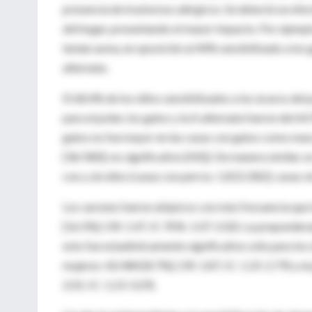
presencia de trastornos alérgicos. Se detectó un efe
del hogar, presentando el mayor impacto. Por ejemplo,
tenían asma, en oposición al 44% sensibilizado a los g
alternata.
El 68.4% de los niños sensibilizados a los ácaros del 
para el polen, los gatos y la A alternata fueron del 6
gatos no fue mayor en las casas con gatos como masc
[36/580]; no significativo [NS]). De manera similar, n
con y sin ellos (casas con perros: 1.8 [5/282]; casas 
Los varones fueron atópicos con más frecuencia que 
[16.5%]; OR: 1.47, IC 95%: 1.07-2.02). La prepondera
esto fue estadísticamente significativo sólo para los
mujeres: 42/484 [8.7%]; OR: 1.87; IC: 1.25-2.79) y e
2.01; IC: 1.23-3.29).