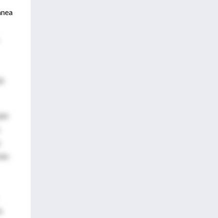
ánea
de
que
s
ión
a