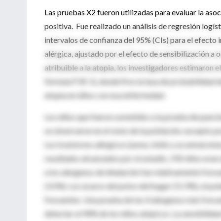
Las pruebas X2 fueron utilizadas para evaluar la aso
positiva. Fue realizado un análisis de regresión logí
intervalos de confianza del 95% (CIs) para el efecto
alérgica, ajustado por el efecto de sensibilización a
atribuible a la atopia, los investigadores estimaron el
fórmula P (R-1), donde R es la tasa de probabilidad 
atopia en niños con esa enfermedad.
Los niños que fueron sometidos a la prueba de punción
se observaron en el resto de la población, excepto 
Los trastornos alérgicos (asma, rinitis y eczema) est
resultados alcanzados por el estudio, 192 niños eran 
a los alergenos de inhalación fue relativamente frec
(3.5%). Los ácaros del polvo del hogar (11.9%), el po
frecuentes. Una prueba de los 4 alergenos más frecue
detectar al 94% de los niños atópicos. La sensibilida