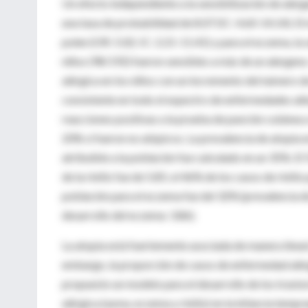
Un efecto independiente a la sensibilización de aler
una tasa de probabilidad de 8.07 (IC: 4.60-14.14). El 
polen (OR: 5.02; IC: 2.21-11.41) y para el eczema, la 
niños (98/192) fueron sensibles a más de un alergen
alérgica en los niños con un incremento del número d
consistente en todo el espectro de enfermedades alér
reacciones positivas a la prueba de punción cutánea 
20% si fueron no atópicos. La prevalencia de atopia 
atribuible a la población fue calculado en un 35%. El 
de la rinitis fue de 5.85; el 46% de los casos de rinitis
población para el eczema fue del 32% (prevalencia d
desarrollo del eczema: 3.86).
La atopia está fuertemente asociada de manera lineal y
embargo, la proporción de casos de enfermedad alérg
propuesto un modelo para el desarrollo de los trast
alérgica (asma, eczema y rinitis) en la infancia temp