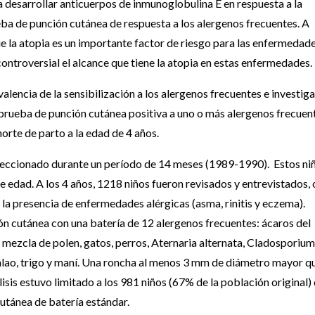
 desarrollar anticuerpos de inmunoglobulina E en respuesta a la
eba de punción cutánea de respuesta a los alergenos frecuentes. A
e la atopia es un importante factor de riesgo para las enfermedad
 controversial el alcance que tiene la atopia en estas enfermedades.
alencia de la sensibilización a los alergenos frecuentes e investig
a prueba de punción cutánea positiva a uno o más alergenos frecuen
horte de parto a la edad de 4 años.
eleccionado durante un período de 14 meses (1989-1990). Estos ni
de edad. A los 4 años, 1218 niños fueron revisados y entrevistados, 
la presencia de enfermedades alérgicas (asma, rinitis y eczema).
ón cutánea con una batería de 12 alergenos frecuentes: ácaros del
ezcla de polen, gatos, perros, Aternaria alternata, Cladosporium
calao, trigo y maní. Una roncha al menos 3 mm de diámetro mayor qu
sis estuvo limitado a los 981 niños (67% de la población original)
utánea de batería estándar.