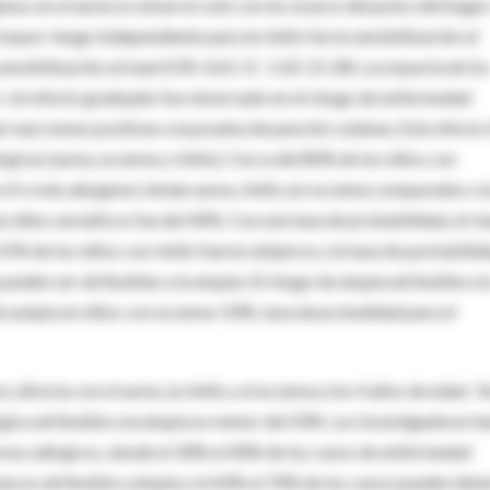
genos en el asma se observó solo con los ácaros del polvo del hogar
mayor riesgo independiente para la rinitis fue la sensibilización al
sensibilización al maní (OR: 4.65; IC: 1.02-21.34). La mayoría de lo
o. Un efecto graduado fue observado en el riesgo de enfermedad
e reacciones positivas a la prueba de punción cutánea. Este efecto 
gicas (asma, eczema y rinitis). Cerca del 80% de los niños con
a 4 o más alergenos tenían asma, rinitis y/o eczema comparados co
en niños asmáticos fue del 44%. Con una tasa de probabilidad, el ri
55% de los niños con rinitis fueron atópicos y la tasa de porbabilid
 pueden ser atribuibles a la atopia. El riesgo de atopia atribuible a l
e aotpia en niños con eczema: 43%; tasa de probalidad para el
 directa con el asma, la rinitis y el eczema a los 4 años de edad. S
ica atribuible a la atopia es menor del 50%. Los investigadores h
ornos alérgicos, donde el 30% al 40% de los casos de enfermedad
rana es atribuible a atopia y el 60% al 70% de los casos pueden deb