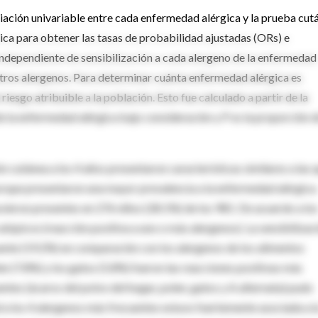
ciación univariable entre cada enfermedad alérgica y la prueba cut
stica para obtener las tasas de probabilidad ajustadas (ORs) e
 independiente de sensibilización a cada alergeno de la enfermedad
 otros alergenos. Para determinar cuánta enfermedad alérgica es
 riesgo atribuible a la población. Esto fue calculado a partir de la
de la enfermedad alérgica bajo consideración y P es la proporción 
 cutánea a los 4 años presentaron características similares a las 
porque presentaron una mayor prevalencia a la enfermedad alérgica.
uvieron presentes en 276 niños (28.1%) de los 981. De acuerdo a lo
atópicos (reacción positiva a uno o más alergenos). La sensibilizac
uente (19.2%) en comparación con los alergenos de los alimentos
len (7.8%) y los gatos (5.8%) fueron las reacciones positivas más
ntes (ácaros del polvo del hogar, polen, gatos y A alternata) pudo
d a los 4 alergenos más frecuentes estuvo fuertemente asociada a l