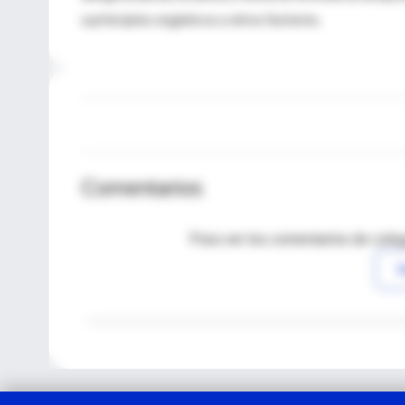
a principios orgánicos u otros factores.
Comentarios
Para ver los comentarios de coleg
I