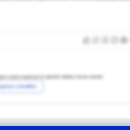
as o para expresar tu opinión debes iniciar sesión
ngresar a IntraMed