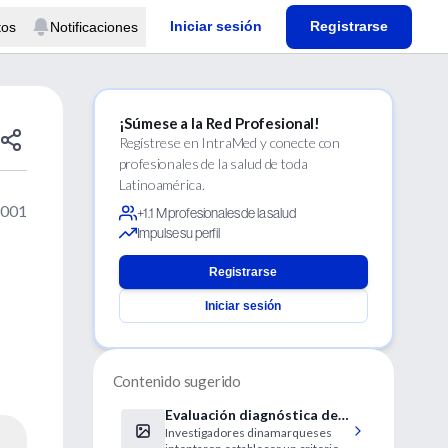
Iniciar sesión
Registrarse
tos
Notificaciones
¡Súmese a la Red Profesional!
Regístrese en IntraMed y conecte con
profesionales de la salud de toda
Latinoamérica.
2001
+1.1 M profesionales de la salud
Impulse su perfil
Registrarse
Iniciar sesión
Contenido sugerido
Evaluación diagnóstica de
Investigadores dinamarqueses
fiebre y rash hemorrágico