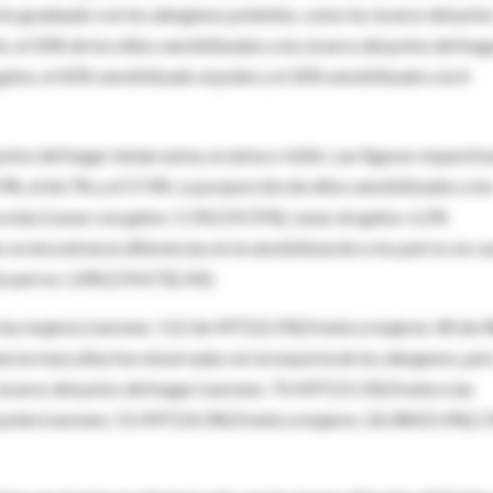
cto graduado con los alergenos potentes, como los ácaros del polv
 el 50% de los niños sensibilizados a los ácaros del polvo del hog
atos, el 42% sensibilizado al polen y el 32% sensibilizado a la A
polvo del hogar tenían asma, eczema o rinitis. Las figuras respectiv
4.9%, el 66.7% y el 57.4%. La proporción de niños sensibilizados a lo
otas (casas con gatos: 5.1% [19/374]; casas sin gatos: 6.2%
o se encontraron diferencias en la sensibilización a los perros en c
sin perros: 2.8% [19/673]; NS).
las mujeres (varones: 112 de 497 [22.5%] frente a mujeres: 80 de 
ncia masculina fue observada con la mayoría de los alergenos, per
 ácaros del polvo del hogar (varones: 75/497 [15.1%] frente a las
l polen (varones: 51/497 [10.3%] frente a mujeres: 26/484 [5.4%]; 