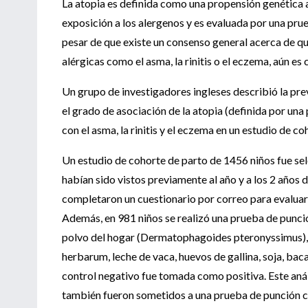
La atopia es definida como una propensión genética a
exposición a los alergenos y es evaluada por una pru
pesar de que existe un consenso general acerca de qu
alérgicas como el asma, la rinitis o el eczema, aún es
Un grupo de investigadores ingleses describió la prev
el grado de asociación de la atopia (definida por un
con el asma, la rinitis y el eczema en un estudio de co
Un estudio de cohorte de parto de 1456 niños fue s
habían sido vistos previamente al año y a los 2 años 
completaron un cuestionario por correo para evaluar 
Además, en 981 niños se realizó una prueba de punci
polvo del hogar (Dermatophagoides pteronyssimus), m
herbarum, leche de vaca, huevos de gallina, soja, ba
control negativo fue tomada como positiva. Este análi
también fueron sometidos a una prueba de punción c