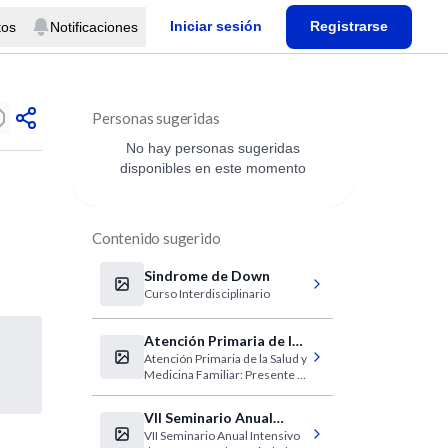
Iniciar sesión
Registrarse
tos
Notificaciones
Personas sugeridas
No hay personas sugeridas
disponibles en este momento
Contenido sugerido
Sindrome de Down
Curso Interdisciplinario
Atención Primaria de la
Atención Primaria de la Salud y
Salud y Medicina
Medicina Familiar: Presente y
Familiar
Futuro
VII Seminario Anual
VII Seminario Anual Intensivo
Intensivo de Trastornos