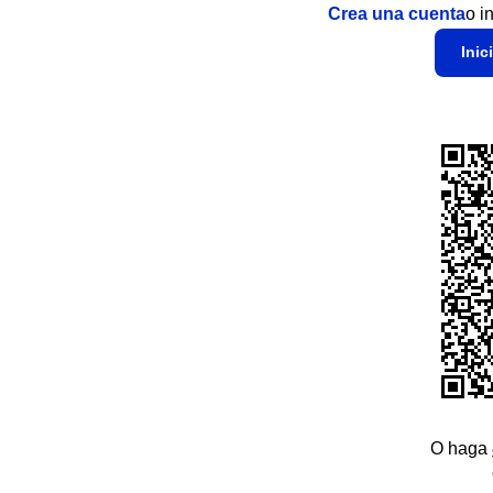
Crea una cuenta
o i
Inic
O haga