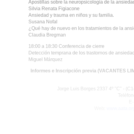
Apostillas sobre la neuropsicología de la ansieda
Silvia Renata Figiacone
Ansiedad y trauma en niños y su familia.
Susana Nofal
¿Qué hay de nuevo en los tratamientos de la ans
Claudia Bregman
18:00 a 18:30 Conferencia de cierre
Detección temprana de los trastornos de ansiedad
Miguel Márquez
Informes e Inscripción previa (VACANTES L
Jorge Luis Borges 2337 4º "C" - (
Teléfon
E-
Web:
www.aata.org