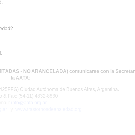
d.
iedad?
.
IMITADAS - NO ARANCELADA) comunicarse con la Secretar
la AATA:
C1425FFG) Ciudad Autónoma de Buenos Aires, Argentina.
o & Fax: (54-11) 4832-8830
mail:
info@aata.org.ar
.ar
y
www.trastornosdeansiedad.org