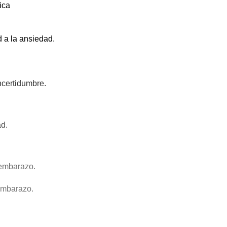
ica
 a la ansiedad.
ncertidumbre.
d.
 embarazo.
 embarazo.