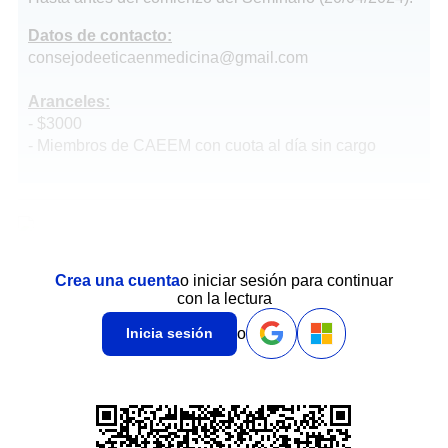
Datos de contacto:
consejodeeticaenmedicina@gmail.com
Aranceles:
- $3000
- Miembros de CAEEM con cuota al día sin cargo
Crea una cuenta
o iniciar sesión para continuar
con la lectura
o
Inicia sesión