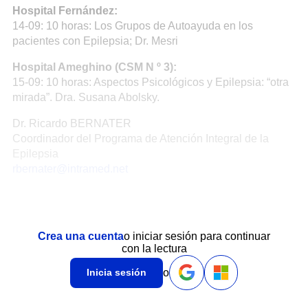
Hospital Fernández:
14-09: 10 horas: Los Grupos de Autoayuda en los
pacientes con Epilepsia; Dr. Mesri
Hospital Ameghino (CSM N º 3):
15-09: 10 horas: Aspectos Psicológicos y Epilepsia: “otra
mirada”. Dra. Susana Abolsky.
Dr. Ricardo BERNATER
Coordinador del Programa de Atención Integral de la
Epilepsia
rbernater@intramed.net
Crea una cuenta
o iniciar sesión para continuar
con la lectura
o
Inicia sesión