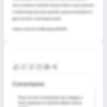
esos roedores también desarrollaron más tumores
a edad temprana que aquellos que presentaban el
gen normal o sobreexpresado.
Nature doi:10.1038/nature05092
Comentarios
Para ver los comentarios de colegas o
para expresar tu opinión debes iniciar