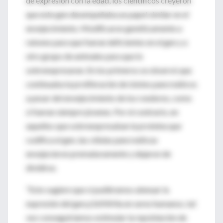
de expresión con la edad, los científicos creyeron
que este gen desempeñaba un papel similar en el
envejecimiento. Modificaron genéticamente a
ratones para que fueran deficientes en el gen y a
otro grupo de animales para que lo
sobreexpresaran. En los primeros se observó que
continuaba la proliferación de islotes pancreáticos
a pesar del envejecimiento de los roedores, como
si fueran siempre jóvenes. Por el contrario, en
aquellos que sobreexpresaban la proteína que
codifica el gen, las células pancreáticas
envejecieron prematuramente y dejaron de
dividirse.
"Esto sugiere que si pudiéramos atenuar la
expresión del gen p16INK4a en seres humanos, tal
vez conseguiríamos estimular la repoblación de