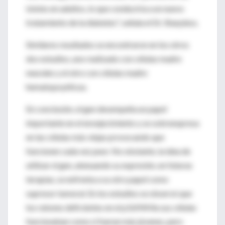
islotes en adultos, lo que conduciría a un nuevo
tratamiento de la diabetes", señala el Dr. Sharpless.
Similares resultados se encontraron en los otros
dos estudios, uno realizado con células madre
neurales y el otro con células madre
hematopoyéticas.
En conclusión, el gen desempeña un papel
importante en el envejecimiento y se sobreexpresa
en las células más viejas provocando que
funcionen cada vez peor. No obstante, la idea de
utilizar el gen, atenuando su expresión, en futuras
terapias, se enfrenta a su otro papel como
supresor tumoral. En los estudios se observó que
los ratones deficientes en el p16INK4a sus células
funcionaban como si fueran más jóvenes, pero