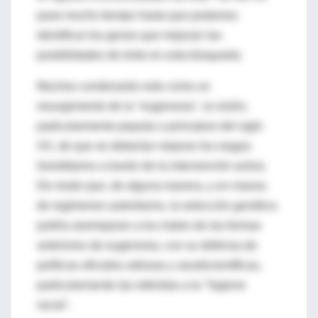
pase mucho tiempo hasta que podamos
identificar los genes que mejoran las
posibilidades de éxito en esta búsqueda.
Muchos condenarán esto como un
resurgimiento de la "eugenesia", la visión,
particularmente popular a principios del siglo
XX, de que se deberían mejorar los rasgos
hereditarios a través de la intervención activa.
De modo que, de alguna manera, y en manos
de regímenes autoritarios, la selección genética
podría asemejarse a los males de las formas
anteriores de eugenesia, con su defensa de
políticas oficiales odiosas y seudocientíficas,
particularmente las referidas a la "higiene
racial".