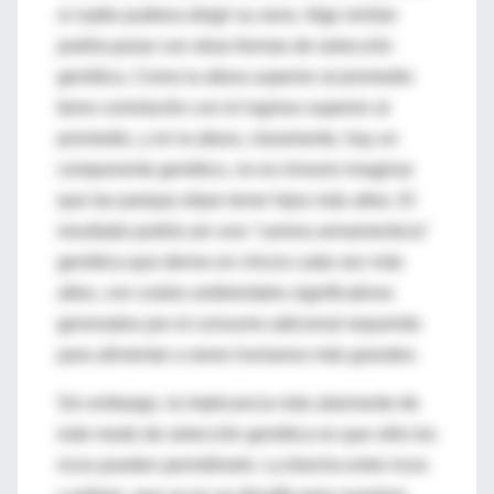
si nadie pudiera elegir su sexo. Algo similar
podría pasar con otras formas de selección
genética. Como la altura superior al promedio
tiene correlación con el ingreso superior al
promedio, y en la altura, claramente, hay un
componente genético, no es irrisorio imaginar
que las parejas elijan tener hijos más altos. El
resultado podría ser una "carrera armamenticia"
genética que derive en chicos cada vez más
altos, con costos ambientales significativos
generados por el consumo adicional requerido
para alimentar a seres humanos más grandes.
Sin embargo, la implicancia más alarmante de
este modo de selección genética es que sólo los
ricos pueden permitírselo. La brecha entre ricos