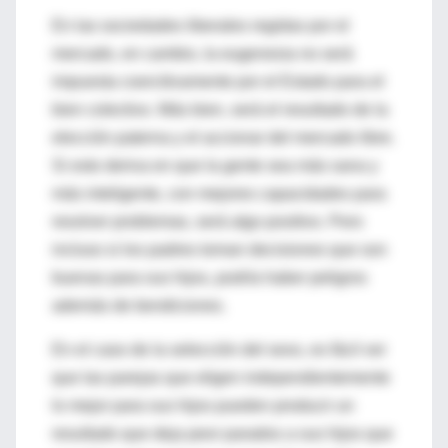
En las sociedades liberales regidas por el
mercado, en cambio, la eugenesia no será
impuesta coercitivamente por el Estado para el
bien colectivo. Más bien, será el resultado de la
elección paterna y el accionar del mercado libre.
Si esto deriva en que la gente sea más sana y
más inteligente, con mejores capacidades para
resolver problemas, será algo positivo. Pero
incluso si los padres toman decisiones que son
buenas para sus hijos, podría haber peligros
además de bendiciones.
En el caso de la selección del sexo, es fácil ver
que las parejas que eligen independientemente
lo mejor para sus hijos pueden producir un
resultado que deja peor parados a sus hijos que