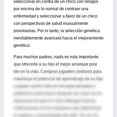
seleccionar en contra de un chico con riesgos
por encima de lo normal de contraer una
enfermedad y seleccionar a favor de un chico
con perspectivas de salud inusualmente
promisorias. Por lo tanto, la selección genética
inevitablemente avanzará hacia el mejoramiento
genético.
Para muchos padres, nada es más importante
que ofrecerle a su hijo el mejor arranque posi
ble en la vida. Compran juguetes costosos para
maximizar el potencial de aprendizaje de su hijo
y gastan mucho más en escuelas privadas o
profesores particulares después de clase con la
esperanza de que él o ella obtengan buenas
calificaciones en los exámenes que determinan
el ingreso a universidades de elite. Tal vez no