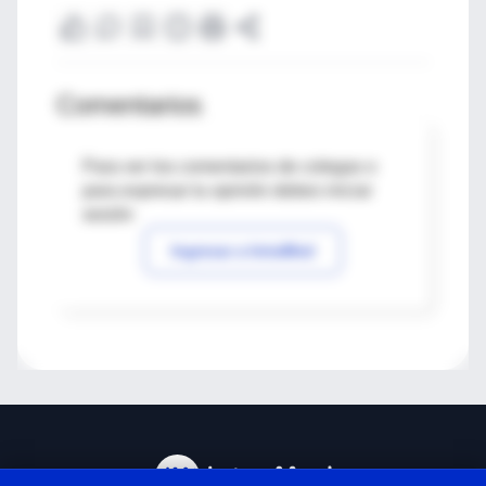
Comentarios
Para ver los comentarios de colegas o
para expresar tu opinión debes iniciar
sesión
Ingresar a IntraMed