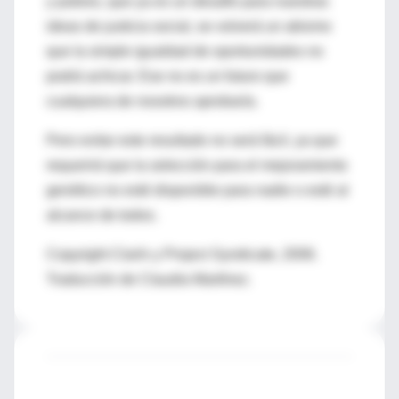
y pobres, que ya es un desafío para nuestras
ideas de justicia social, se volverá un abismo
que la simple igualdad de oportunidades no
podrá achicar. Ese no es un futuro que
cualquiera de nosotros aprobaría.
Pero evitar este resultado no será fácil, ya que
requerirá que la selección para el mejoramiento
genético no esté disponible para nadie o esté al
alcance de todos.
Copyright Clarín y Project Syndicate, 2006.
Traducción de Claudia Martínez.